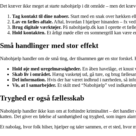
Det kræver ikke meget at starte nabohjælp i dit område – men det kræver,
Tag kontakt til dine naboer.
Start med en snak over hækken elle
Lav en fælles aftale.
Aftal, hvordan I hjælper hinanden – fx ved f
Brug digitale værktøjer.
På nabohjaelp.dk kan I oprette et fælle
Hold kontakten.
Et årligt møde eller en sommergrill kan være e
Små handlinger med stor effekt
Nabohjælp handler om de små ting, der tilsammen gør en stor forskel. 
Hold øje med uregelmæssigheder.
En åben havelåge, et knust v
Skab liv i området.
Hæng vasketøj ud, gå ture, og brug fællesarea
Del information.
Hvis der har været indbrud i nærheden, så in
Vis, at I samarbejder.
Et skilt med “Nabohjælp” ved indkørslen 
Tryghed er også fællesskab
Nabohjælp handler ikke kun om at forhindre kriminalitet – det handler og
katten. Det giver en følelse af samhørighed og tryghed, som ingen alarm
Et nabolag, hvor folk hilser, hjælper og taler sammen, er et sted, hvor