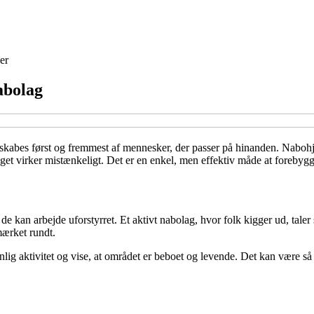
er
abolag
t skabes først og fremmest af mennesker, der passer på hinanden. Naboh
get virker mistænkeligt. Det er en enkel, men effektiv måde at forebyg
or de kan arbejde uforstyrret. Et aktivt nabolag, hvor folk kigger ud,
ærket rundt.
g aktivitet og vise, at området er beboet og levende. Det kan være så 