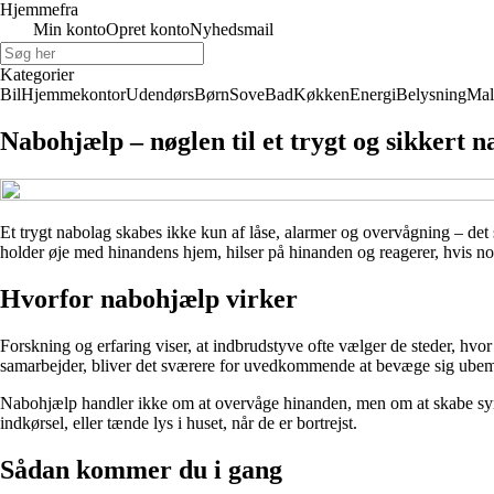
Hjemmefra
Min konto
Opret konto
Nyhedsmail
Kategorier
Bil
Hjemmekontor
Udendørs
Børn
Sove
Bad
Køkken
Energi
Belysning
Mal
Nabohjælp – nøglen til et trygt og sikkert n
Et trygt nabolag skabes ikke kun af låse, alarmer og overvågning – de
holder øje med hinandens hjem, hilser på hinanden og reagerer, hvis no
Hvorfor nabohjælp virker
Forskning og erfaring viser, at indbrudstyve ofte vælger de steder, hv
samarbejder, bliver det sværere for uvedkommende at bevæge sig ubem
Nabohjælp handler ikke om at overvåge hinanden, men om at skabe synli
indkørsel, eller tænde lys i huset, når de er bortrejst.
Sådan kommer du i gang