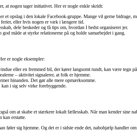
 at nogen tager initiativet. Her er nogle enkle skridt:
r et opslag i den lokale Facebook-gruppe. Mange vil gerne bidrage, men 
erier, eller hvis nogen er væk i længere tid.
sskab, dele beskeder og få tips om, hvordan I bedst organiserer jer.
n god måde at styrke relationerne på og holde samarbejdet i gang.
Her er nogle eksempler:
indue eller en fremmed bil, der kører langsomt rundt, kan være tegn på
lerne – aktivitet signalerer, at folk er hjemme.
former hinanden. Det gør alle mere opmærksomme.
kan i sig selv virke forebyggende.
så om at skabe et stærkere lokalt fællesskab. Når man kender sine naboer
 kan erstatte.
 man føler sig hjemme. Og det er i sidste ende det, nabohjælp handler o