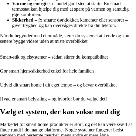
Varme og energi
er et andet godt sted at starte. En smart
termostat kan hjælpe dig med at spare på varmen og samtidig
øge komforten.
Sikkerhed
– fx smarte dørklokker, kameraer eller sensorer –
giver tryghed og kan overvåges direkte fra din telefon.
Når du begynder med ét område, lærer du systemet at kende og kan
senere bygge videre uden at miste overblikket.
Smart-stik og elsystemer – sådan sikrer du kompatibilitet
Gør smart hjem-sikkerhed enkel for hele familien
Udvid dit smart home i dit eget tempo – og bevar overblikket
Hvad er smart belysning – og hvorfor bør du vælge det?
Vælg et system, der kan vokse med dig
Markedet for smart home-produkter er stort, og det kan være svært at
finde rundt i de mange platforme. Nogle systemer fungerer bedst
sammen med bestemte mærker, mens andre er mere åbne.