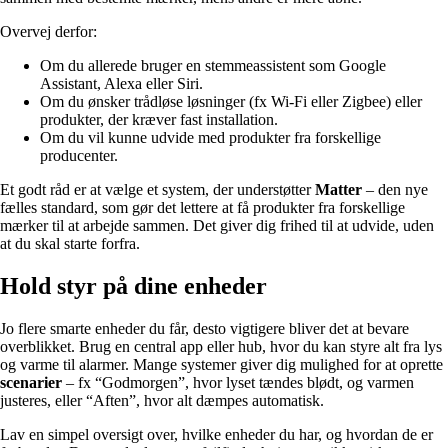
Overvej derfor:
Om du allerede bruger en stemmeassistent som Google
Assistant, Alexa eller Siri.
Om du ønsker trådløse løsninger (fx Wi-Fi eller Zigbee) eller
produkter, der kræver fast installation.
Om du vil kunne udvide med produkter fra forskellige
producenter.
Et godt råd er at vælge et system, der understøtter
Matter
– den nye
fælles standard, som gør det lettere at få produkter fra forskellige
mærker til at arbejde sammen. Det giver dig frihed til at udvide, uden
at du skal starte forfra.
Hold styr på dine enheder
Jo flere smarte enheder du får, desto vigtigere bliver det at bevare
overblikket. Brug en central app eller hub, hvor du kan styre alt fra lys
og varme til alarmer. Mange systemer giver dig mulighed for at oprette
scenarier
– fx “Godmorgen”, hvor lyset tændes blødt, og varmen
justeres, eller “Aften”, hvor alt dæmpes automatisk.
Lav en simpel oversigt over, hvilke enheder du har, og hvordan de er