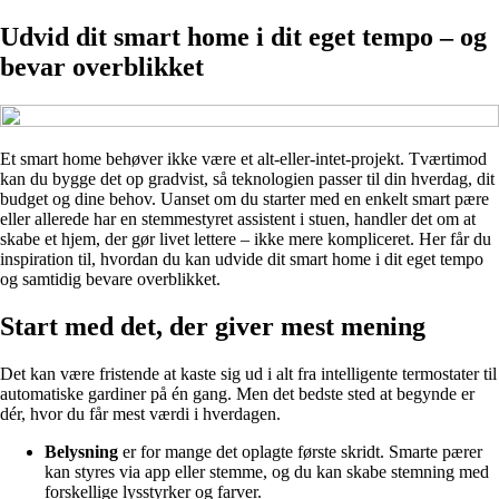
Udvid dit smart home i dit eget tempo – og
bevar overblikket
Et smart home behøver ikke være et alt-eller-intet-projekt. Tværtimod
kan du bygge det op gradvist, så teknologien passer til din hverdag, dit
budget og dine behov. Uanset om du starter med en enkelt smart pære
eller allerede har en stemmestyret assistent i stuen, handler det om at
skabe et hjem, der gør livet lettere – ikke mere kompliceret. Her får du
inspiration til, hvordan du kan udvide dit smart home i dit eget tempo
og samtidig bevare overblikket.
Start med det, der giver mest mening
Det kan være fristende at kaste sig ud i alt fra intelligente termostater til
automatiske gardiner på én gang. Men det bedste sted at begynde er
dér, hvor du får mest værdi i hverdagen.
Belysning
er for mange det oplagte første skridt. Smarte pærer
kan styres via app eller stemme, og du kan skabe stemning med
forskellige lysstyrker og farver.