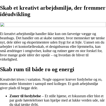
Skab et kreativt arbejdsmiljø, der fremmer
idéudvikling
Et kreativt arbejdsmiljø handler ikke kun om farverige vægge og
beanbags. Det handler om at skabe rammer, hvor mennesker tør tænke
nyt, dele idéer og eksperimentere uden frygt for at fejle. Uanset om du
arbejder i et kontorfællesskab, et designbureau eller hjemmefra, kan
små ændringer i omgivelser, kultur og rutiner gøre en stor forskel for,
hvor mange gode idéer der opstår – og hvordan de bliver til
virkelighed.
Skab rum til både ro og energi
Kreativitet trives i variation. Nogle opgaver kræver fordybelse og ro,
mens andre blomstrer i samspil med kolleger. Et godt arbejdsmiljø
giver plads til begge dele.
Zoner til fordybelse
– Et stille hjørne, et fokusrum eller blot et
par gode høretelefoner kan hjælpe med at lukke verden ude, når
du skal tænke dybt.