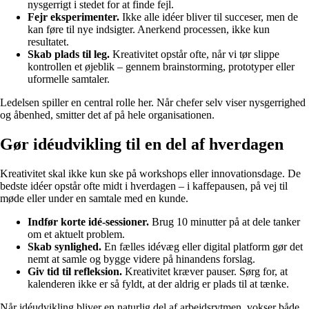
nysgerrigt i stedet for at finde fejl.
Fejr eksperimenter.
Ikke alle idéer bliver til succeser, men de
kan føre til nye indsigter. Anerkend processen, ikke kun
resultatet.
Skab plads til leg.
Kreativitet opstår ofte, når vi tør slippe
kontrollen et øjeblik – gennem brainstorming, prototyper eller
uformelle samtaler.
Ledelsen spiller en central rolle her. Når chefer selv viser nysgerrighed
og åbenhed, smitter det af på hele organisationen.
Gør idéudvikling til en del af hverdagen
Kreativitet skal ikke kun ske på workshops eller innovationsdage. De
bedste idéer opstår ofte midt i hverdagen – i kaffepausen, på vej til
møde eller under en samtale med en kunde.
Indfør korte idé-sessioner.
Brug 10 minutter på at dele tanker
om et aktuelt problem.
Skab synlighed.
En fælles idévæg eller digital platform gør det
nemt at samle og bygge videre på hinandens forslag.
Giv tid til refleksion.
Kreativitet kræver pauser. Sørg for, at
kalenderen ikke er så fyldt, at der aldrig er plads til at tænke.
Når idéudvikling bliver en naturlig del af arbejdsrytmen, vokser både