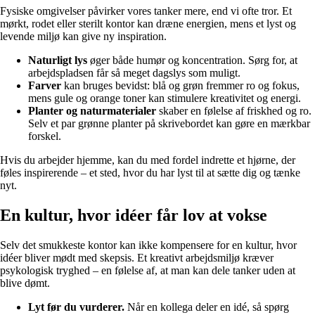
Fysiske omgivelser påvirker vores tanker mere, end vi ofte tror. Et
mørkt, rodet eller sterilt kontor kan dræne energien, mens et lyst og
levende miljø kan give ny inspiration.
Naturligt lys
øger både humør og koncentration. Sørg for, at
arbejdspladsen får så meget dagslys som muligt.
Farver
kan bruges bevidst: blå og grøn fremmer ro og fokus,
mens gule og orange toner kan stimulere kreativitet og energi.
Planter og naturmaterialer
skaber en følelse af friskhed og ro.
Selv et par grønne planter på skrivebordet kan gøre en mærkbar
forskel.
Hvis du arbejder hjemme, kan du med fordel indrette et hjørne, der
føles inspirerende – et sted, hvor du har lyst til at sætte dig og tænke
nyt.
En kultur, hvor idéer får lov at vokse
Selv det smukkeste kontor kan ikke kompensere for en kultur, hvor
idéer bliver mødt med skepsis. Et kreativt arbejdsmiljø kræver
psykologisk tryghed – en følelse af, at man kan dele tanker uden at
blive dømt.
Lyt før du vurderer.
Når en kollega deler en idé, så spørg