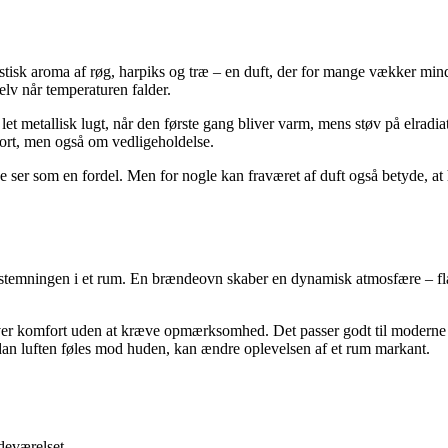
tisk aroma af røg, harpiks og træ – en duft, der for mange vækker mind
elv når temperaturen falder.
et metallisk lugt, når den første gang bliver varm, mens støv på elradia
ort, men også om vedligeholdelse.
ser som en fordel. Men for nogle kan fraværet af duft også betyde, at 
n stemningen i et rum. En brændeovn skaber en dynamisk atmosfære – fl
er komfort uden at kræve opmærksomhed. Det passer godt til moderne h
rdan luften føles mod huden, kan ændre oplevelsen af et rum markant.
deværelset