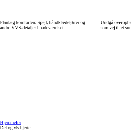
Planlæg komforten: Spejl, håndklædetørrer og
Undgå overophed
andre VVS-detaljer i badeværelset
som vej til et s
Hjemmefra
Del og vis hjerte