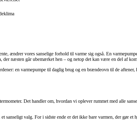
ndeklima
igente, ændrer vores sanselige forhold til varme sig også. En varmepump
a, der næsten går ubemærket hen – og netop det kan være en del af kom
verdener: en varmepumpe til daglig brug og en brændeovn til de aftener
termometer. Det handler om, hvordan vi oplever rummet med alle sanser.
t sanseligt valg. For i sidste ende er det ikke bare varmen, der gør et