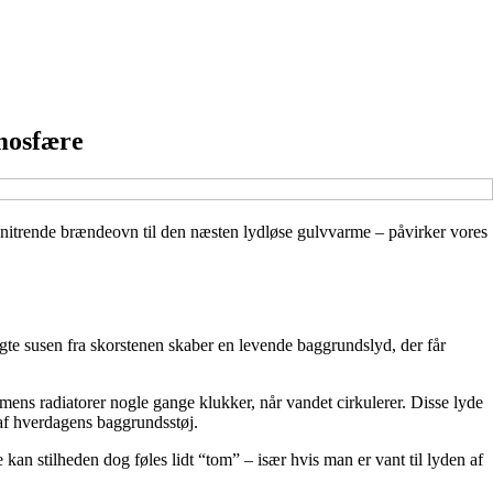
mosfære
nitrende brændeovn til den næsten lydløse gulvvarme – påvirker vores
te susen fra skorstenen skaber en levende baggrundslyd, der får
ns radiatorer nogle gange klukker, når vandet cirkulerer. Disse lyde
 af hverdagens baggrundsstøj.
kan stilheden dog føles lidt “tom” – især hvis man er vant til lyden af