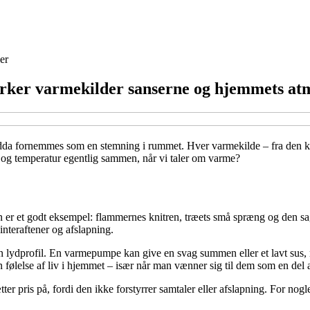
er
irker varmekilder sanserne og hjemmets at
ndda fornemmes som en stemning i rummet. Hver varmekilde – fra den k
 og temperatur egentlig sammen, når vi taler om varme?
er et godt eksempel: flammernes knitren, træets små spræng og den sag
interaftener og afslapning.
ydprofil. En varmepumpe kan give en svag summen eller et lavt sus, me
n følelse af liv i hjemmet – især når man vænner sig til dem som en del
pris på, fordi den ikke forstyrrer samtaler eller afslapning. For nogle 