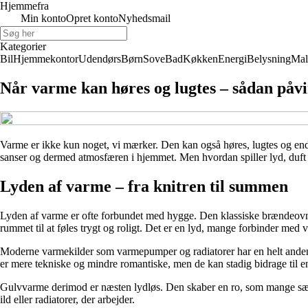
Hjemmefra
Min konto
Opret konto
Nyhedsmail
Kategorier
Bil
Hjemmekontor
Udendørs
Børn
Sove
Bad
Køkken
Energi
Belysning
Mal
Når varme kan høres og lugtes – sådan påv
Varme er ikke kun noget, vi mærker. Den kan også høres, lugtes og e
sanser og dermed atmosfæren i hjemmet. Men hvordan spiller lyd, duft
Lyden af varme – fra knitren til summen
Lyden af varme er ofte forbundet med hygge. Den klassiske brændeovn 
rummet til at føles trygt og roligt. Det er en lyd, mange forbinder med v
Moderne varmekilder som varmepumper og radiatorer har en helt anden l
er mere tekniske og mindre romantiske, men de kan stadig bidrage til e
Gulvvarme derimod er næsten lydløs. Den skaber en ro, som mange sætter 
ild eller radiatorer, der arbejder.