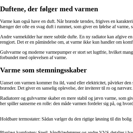
Duftene, der følger med varmen
Varme kan også have en duft. Når brænde tændes, frigives en karakteris
hænger der ofte en svag duft i rummet, som giver en følelse af varme, s
Andre varmekilder har mere subtile dufte. En ny radiator kan afgive en l
rengjort. Det er en påmindelse om, at varme ikke kun handler om komf
Gulvvarme og moderne varmepumper er stort set lugtfrie, hvilket mange 
forbundet med oplevelsen af varme.
Varme som stemningsskaber
Uanset om varmen kommer fra ild, vand eller elektricitet, påvirker de
brænder. Det giver en sanselig oplevelse, der inviterer til ro og nærvær.
Radiatorer og gulvvarme skaber en mere stabil og jævn varme, som giv
her spiller sanserne en rolle: den måde varmen fordeler sig på, og hvo
Holdbare termostater: Sådan vælger du den rigtige løsning til din bolig
Planlæg komforten: Spejl, håndklædetørrer og andre VVS-detaljer i ba