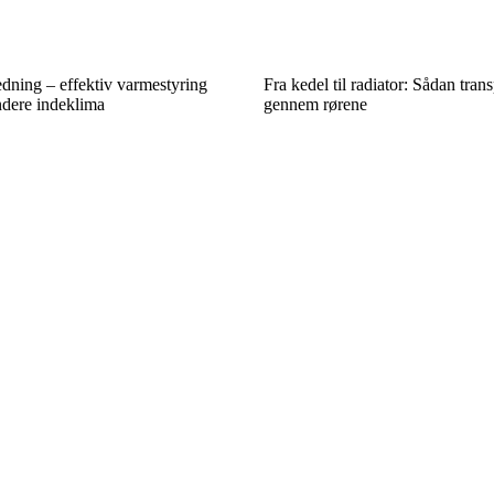
ning – effektiv varmestyring
Fra kedel til radiator: Sådan tra
undere indeklima
gennem rørene