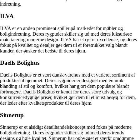
indretning.
ILVA
ILVA er en anden prominent spiller på markedet for møbler og
boligindretning. Deres rygpuder skiller sig ud med deres luksuriøse
materialer og moderne design. ILVA har et ry for excellence, og deres
fokus på kvalitet og detaljer gør dem til et foretrukket valg blandt
kunder, der ønsker det bedste til deres hjem.
Daells Bolighus
Daells Bolighus er et stort dansk varehus med et varieret sortiment af
produkter til hjemmet. Deres rygpuder er designet med en unik
blanding af stil og komfort, hvilket har gjort dem populære blandt
forbrugere. Daells Bolighus er kendt for deres store udvalg og
konkurrencedygtige priser, hvilket gør dem til et must-besøg for dem,
der leder efter kvalitetsprodukter til deres hjem.
Sinnerup
Sinnerup er et alsidigt detailhandelskoncept med fokus på moderne
boligindretning. Deres rygpuder skiller sig ud med deres trendy
designs og høje kvalitet. Sinnerup har opbygget et stærkt omdømme