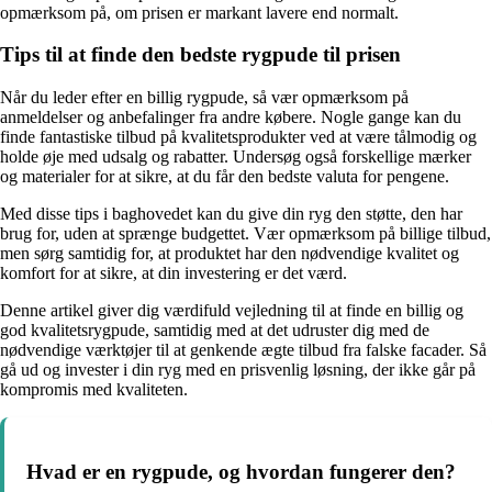
opmærksom på, om prisen er markant lavere end normalt.
Tips til at finde den bedste rygpude til prisen
Når du leder efter en billig rygpude, så vær opmærksom på
anmeldelser og anbefalinger fra andre købere. Nogle gange kan du
finde fantastiske tilbud på kvalitetsprodukter ved at være tålmodig og
holde øje med udsalg og rabatter. Undersøg også forskellige mærker
og materialer for at sikre, at du får den bedste valuta for pengene.
Med disse tips i baghovedet kan du give din ryg den støtte, den har
brug for, uden at sprænge budgettet. Vær opmærksom på billige tilbud,
men sørg samtidig for, at produktet har den nødvendige kvalitet og
komfort for at sikre, at din investering er det værd.
Denne artikel giver dig værdifuld vejledning til at finde en billig og
god kvalitetsrygpude, samtidig med at det udruster dig med de
nødvendige værktøjer til at genkende ægte tilbud fra falske facader. Så
gå ud og invester i din ryg med en prisvenlig løsning, der ikke går på
kompromis med kvaliteten.
Hvad er en rygpude, og hvordan fungerer den?