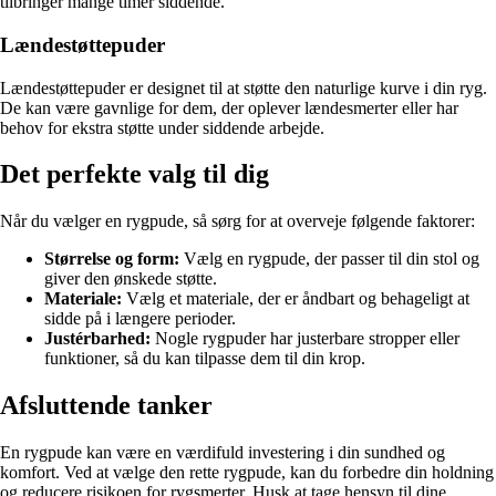
tilbringer mange timer siddende.
Lændestøttepuder
Lændestøttepuder er designet til at støtte den naturlige kurve i din ryg.
De kan være gavnlige for dem, der oplever lændesmerter eller har
behov for ekstra støtte under siddende arbejde.
Det perfekte valg til dig
Når du vælger en rygpude, så sørg for at overveje følgende faktorer:
Størrelse og form:
Vælg en rygpude, der passer til din stol og
giver den ønskede støtte.
Materiale:
Vælg et materiale, der er åndbart og behageligt at
sidde på i længere perioder.
Justérbarhed:
Nogle rygpuder har justerbare stropper eller
funktioner, så du kan tilpasse dem til din krop.
Afsluttende tanker
En rygpude kan være en værdifuld investering i din sundhed og
komfort. Ved at vælge den rette rygpude, kan du forbedre din holdning
og reducere risikoen for rygsmerter. Husk at tage hensyn til dine