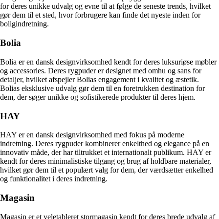
for deres unikke udvalg og evne til at følge de seneste trends, hvilket
gør dem til et sted, hvor forbrugere kan finde det nyeste inden for
boligindretning.
Bolia
Bolia er en dansk designvirksomhed kendt for deres luksuriøse møbler
og accessories. Deres rygpuder er designet med omhu og sans for
detaljer, hvilket afspejler Bolias engagement i kvalitet og æstetik.
Bolias eksklusive udvalg gør dem til en foretrukken destination for
dem, der søger unikke og sofistikerede produkter til deres hjem.
HAY
HAY er en dansk designvirksomhed med fokus på moderne
indretning. Deres rygpuder kombinerer enkelthed og elegance på en
innovativ måde, der har tiltrukket et internationalt publikum. HAY er
kendt for deres minimalistiske tilgang og brug af holdbare materialer,
hvilket gør dem til et populært valg for dem, der værdsætter enkelhed
og funktionalitet i deres indretning.
Magasin
Magasin er et veletableret stormagasin kendt for deres brede udvalg af