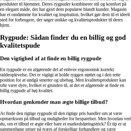
produkter til hjemmet. Deres rygpuder kombinerer stil og komfort på
en elegant måde, der har gjort dem populære blandt kunder. Magasin
har et omdømme for kvalitet og inspiration, hvilket gør dem til et ideelt
sted for forbrugere, der søger unikke og kvalitetsprodukter til deres
hjem.
Rygpude: Sådan finder du en billig og god
kvalitetspude
Den vigtighed af at finde en billig rygpude
En rygpude er en afgørende del af enhver ergonomisk korrekt
siddeoplevelse. Det er vigtigt at holde ryggen støttet og i den rette
position for at undgå smerter og ubehag. Men kvalitetsprodukter kan
ofte være dyre, hvilket er grunden til, at det er afgørende at finde en
billig rygpude af høj kvalitet.
Hvordan genkender man ægte billige tilbud?
At finde den rigtige rygpude til den rigtige pris handler om at være
opmærksom på tilbud og muligheder for besparelser. Men hvordan ved
du, om et tilbud er ægte eller bare et markedsføringstrick? Ét tip er at
sammenligne priser på tværs af forskellige forhandlere og være