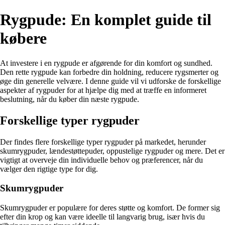
Rygpude: En komplet guide til
købere
At investere i en rygpude er afgørende for din komfort og sundhed.
Den rette rygpude kan forbedre din holdning, reducere rygsmerter og
øge din generelle velvære. I denne guide vil vi udforske de forskellige
aspekter af rygpuder for at hjælpe dig med at træffe en informeret
beslutning, når du køber din næste rygpude.
Forskellige typer rygpuder
Der findes flere forskellige typer rygpuder på markedet, herunder
skumrygpuder, lændestøttepuder, oppustelige rygpuder og mere. Det er
vigtigt at overveje din individuelle behov og præferencer, når du
vælger den rigtige type for dig.
Skumrygpuder
Skumrygpuder er populære for deres støtte og komfort. De former sig
efter din krop og kan være ideelle til langvarig brug, især hvis du