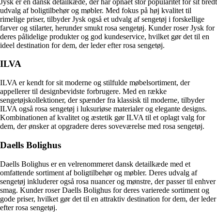
Jysk er en dansk detailkæde, der har opnået stor popularitet for sit bredt
udvalg af boligtilbehør og møbler. Med fokus på høj kvalitet til
rimelige priser, tilbyder Jysk også et udvalg af sengetøj i forskellige
farver og stilarter, herunder smukt rosa sengetøj. Kunder roser Jysk for
deres pålidelige produkter og god kundeservice, hvilket gør det til en
ideel destination for dem, der leder efter rosa sengetøj.
ILVA
ILVA er kendt for sit moderne og stilfulde møbelsortiment, der
appellerer til designbevidste forbrugere. Med en række
sengetøjskollektioner, der spænder fra klassisk til moderne, tilbyder
ILVA også rosa sengetøj i luksuriøse materialer og elegante designs.
Kombinationen af kvalitet og æstetik gør ILVA til et oplagt valg for
dem, der ønsker at opgradere deres soveværelse med rosa sengetøj.
Daells Bolighus
Daells Bolighus er en velrenommeret dansk detailkæde med et
omfattende sortiment af boligtilbehør og møbler. Deres udvalg af
sengetøj inkluderer også rosa nuancer og mønstre, der passer til enhver
smag. Kunder roser Daells Bolighus for deres varierede sortiment og
gode priser, hvilket gør det til en attraktiv destination for dem, der leder
efter rosa sengetøj.