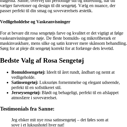
magenta. Sanne, overvej din personlige stil og indretning, når du
vælger farvetoner og design til dit sengetøj. Vælg en nuance, der
passer perfekt til din smag og soveværelsets æstetik.
Vedligeholdelse og Vaskeanvisninger
For at bevare dit rosa sengetøjs farve og kvalitet er det vigtigt at følge
vaskeanvisningerne nøje. De fleste bomulds- og mikrofiberark er
maskinvaskbare, mens silke og satin kræver mere skånsom behandling.
Sørg for at pleje dit sengetøj korrekt for at forlænge dets levetid.
Bedste Valg af Rosa Sengetøj
Bomuldssengetøj:
Ideelt til året rundt, åndbart og nemt at
vedligeholde.
Satinsengetøj:
Luksuriøs fornemmelse og elegant udseende,
perfekt til en sofistikeret stil.
Jerseysengetøj:
Blødt og behageligt, perfekt til en afslappet
atmosfære i soveværelset.
Testimonials fra Sanne:
Jeg elsker mit nye rosa satinsengetøj – det føles som at
sove i et luksushotel hver nat!