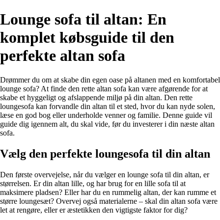
Lounge sofa til altan: En
komplet købsguide til den
perfekte altan sofa
Drømmer du om at skabe din egen oase på altanen med en komfortabel
lounge sofa? At finde den rette altan sofa kan være afgørende for at
skabe et hyggeligt og afslappende miljø på din altan. Den rette
loungesofa kan forvandle din altan til et sted, hvor du kan nyde solen,
læse en god bog eller underholde venner og familie. Denne guide vil
guide dig igennem alt, du skal vide, før du investerer i din næste altan
sofa.
Vælg den perfekte loungesofa til din altan
Den første overvejelse, når du vælger en lounge sofa til din altan, er
størrelsen. Er din altan lille, og har brug for en lille sofa til at
maksimere pladsen? Eller har du en rummelig altan, der kan rumme et
større loungesæt? Overvej også materialerne – skal din altan sofa være
let at rengøre, eller er æstetikken den vigtigste faktor for dig?