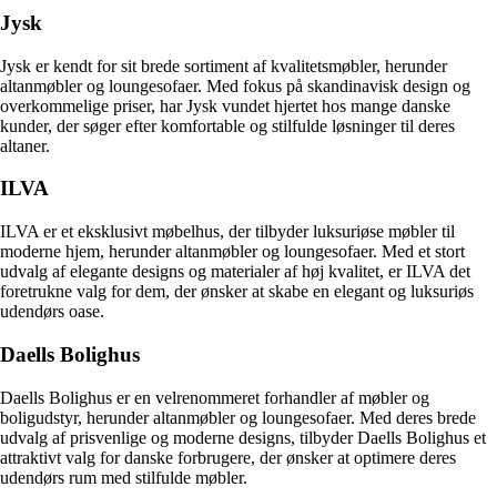
Jysk
Jysk er kendt for sit brede sortiment af kvalitetsmøbler, herunder
altanmøbler og loungesofaer. Med fokus på skandinavisk design og
overkommelige priser, har Jysk vundet hjertet hos mange danske
kunder, der søger efter komfortable og stilfulde løsninger til deres
altaner.
ILVA
ILVA er et eksklusivt møbelhus, der tilbyder luksuriøse møbler til
moderne hjem, herunder altanmøbler og loungesofaer. Med et stort
udvalg af elegante designs og materialer af høj kvalitet, er ILVA det
foretrukne valg for dem, der ønsker at skabe en elegant og luksuriøs
udendørs oase.
Daells Bolighus
Daells Bolighus er en velrenommeret forhandler af møbler og
boligudstyr, herunder altanmøbler og loungesofaer. Med deres brede
udvalg af prisvenlige og moderne designs, tilbyder Daells Bolighus et
attraktivt valg for danske forbrugere, der ønsker at optimere deres
udendørs rum med stilfulde møbler.