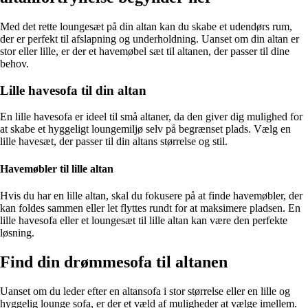
Med det rette loungesæt på din altan kan du skabe et udendørs rum,
der er perfekt til afslapning og underholdning. Uanset om din altan er
stor eller lille, er der et havemøbel sæt til altanen, der passer til dine
behov.
Lille havesofa til din altan
En lille havesofa er ideel til små altaner, da den giver dig mulighed for
at skabe et hyggeligt loungemiljø selv på begrænset plads. Vælg en
lille havesæt, der passer til din altans størrelse og stil.
Havemøbler til lille altan
Hvis du har en lille altan, skal du fokusere på at finde havemøbler, der
kan foldes sammen eller let flyttes rundt for at maksimere pladsen. En
lille havesofa eller et loungesæt til lille altan kan være den perfekte
løsning.
Find din drømmesofa til altanen
Uanset om du leder efter en altansofa i stor størrelse eller en lille og
hyggelig lounge sofa, er der et væld af muligheder at vælge imellem.