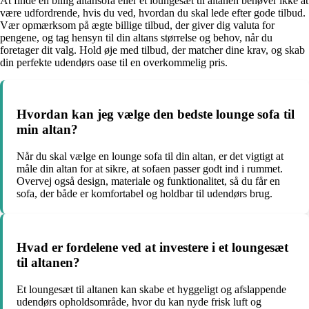
At finde en billig altansofa eller et loungesæt til altanen behøver ikke at
være udfordrende, hvis du ved, hvordan du skal lede efter gode tilbud.
Vær opmærksom på ægte billige tilbud, der giver dig valuta for
pengene, og tag hensyn til din altans størrelse og behov, når du
foretager dit valg. Hold øje med tilbud, der matcher dine krav, og skab
din perfekte udendørs oase til en overkommelig pris.
Hvordan kan jeg vælge den bedste lounge sofa til
min altan?
Når du skal vælge en lounge sofa til din altan, er det vigtigt at
måle din altan for at sikre, at sofaen passer godt ind i rummet.
Overvej også design, materiale og funktionalitet, så du får en
sofa, der både er komfortabel og holdbar til udendørs brug.
Hvad er fordelene ved at investere i et loungesæt
til altanen?
Et loungesæt til altanen kan skabe et hyggeligt og afslappende
udendørs opholdsområde, hvor du kan nyde frisk luft og