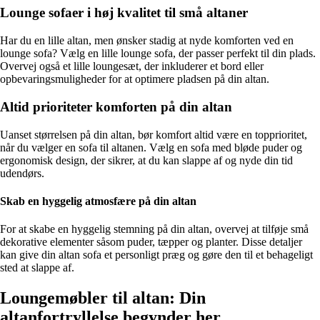
Lounge sofaer i høj kvalitet til små altaner
Har du en lille altan, men ønsker stadig at nyde komforten ved en
lounge sofa? Vælg en lille lounge sofa, der passer perfekt til din plads.
Overvej også et lille loungesæt, der inkluderer et bord eller
opbevaringsmuligheder for at optimere pladsen på din altan.
Altid prioriteter komforten på din altan
Uanset størrelsen på din altan, bør komfort altid være en topprioritet,
når du vælger en sofa til altanen. Vælg en sofa med bløde puder og
ergonomisk design, der sikrer, at du kan slappe af og nyde din tid
udendørs.
Skab en hyggelig atmosfære på din altan
For at skabe en hyggelig stemning på din altan, overvej at tilføje små
dekorative elementer såsom puder, tæpper og planter. Disse detaljer
kan give din altan sofa et personligt præg og gøre den til et behageligt
sted at slappe af.
Loungemøbler til altan: Din
altanfortryllelse begynder her