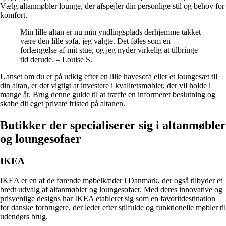
Vælg altanmøbler lounge, der afspejler din personlige stil og behov for
komfort.
Min lille altan er nu min yndlingsplads derhjemme takket
være den lille sofa, jeg valgte. Det føles som en
forlængelse af mit stue, og jeg nyder virkelig at tilbringe
tid derude. – Louise S.
Uanset om du er på udkig efter en lille havesofa eller et loungesæt til
din altan, er det vigtigt at investere i kvalitetsmøbler, der vil holde i
mange år. Brug denne guide til at træffe en informeret beslutning og
skabe dit eget private fristed på altanen.
Butikker der specialiserer sig i altanmøbler
og loungesofaer
IKEA
IKEA er en af de førende møbelkæder i Danmark, der også tilbyder et
bredt udvalg af altanmøbler og loungesofaer. Med deres innovative og
prisvenlige designs har IKEA etableret sig som en favoritdestination
for danske forbrugere, der leder efter stilfulde og funktionelle møbler til
udendørs brug.