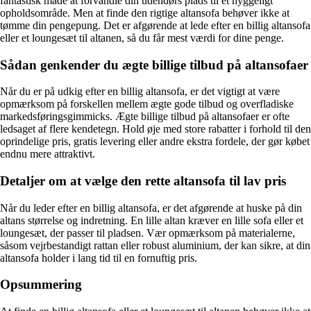
fantastisk måde at forvandle din udendørs plads til et hyggeligt
opholdsområde. Men at finde den rigtige altansofa behøver ikke at
tømme din pengepung. Det er afgørende at lede efter en billig altansofa
eller et loungesæt til altanen, så du får mest værdi for dine penge.
Sådan genkender du ægte billige tilbud på altansofaer
Når du er på udkig efter en billig altansofa, er det vigtigt at være
opmærksom på forskellen mellem ægte gode tilbud og overfladiske
markedsføringsgimmicks. Ægte billige tilbud på altansofaer er ofte
ledsaget af flere kendetegn. Hold øje med store rabatter i forhold til den
oprindelige pris, gratis levering eller andre ekstra fordele, der gør købet
endnu mere attraktivt.
Detaljer om at vælge den rette altansofa til lav pris
Når du leder efter en billig altansofa, er det afgørende at huske på din
altans størrelse og indretning. En lille altan kræver en lille sofa eller et
loungesæt, der passer til pladsen. Vær opmærksom på materialerne,
såsom vejrbestandigt rattan eller robust aluminium, der kan sikre, at din
altansofa holder i lang tid til en fornuftig pris.
Opsummering