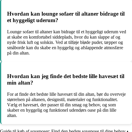
Hvordan kan lounge sofaer til altaner bidrage til
et hyggeligt uderum?
Lounge sofaer til altaner kan bidrage til et hyggeligt uderum ved
at skabe en komfortabel siddeplads, hvor du kan slappe af og
nyde frisk luft og solskin. Ved at tilføje bløde puder, tæpper og
småborde kan du skabe en hyggelig og afslappende atmosfære
på din altan.
Hvordan kan jeg finde det bedste lille havesæt til
min altan?
For at finde det bedste lille havesæt til din altan, bør du overveje
størrelsen på altanen, designstil, materialer og funktionalitet.
Vælg et havesæt, der passer til din smag og behov, og som
skaber en hyggelig og funktionel udendørs oase på din lille
altan.
Guide til køb af soveposer: Find den bedste sovepose til dine behov
•