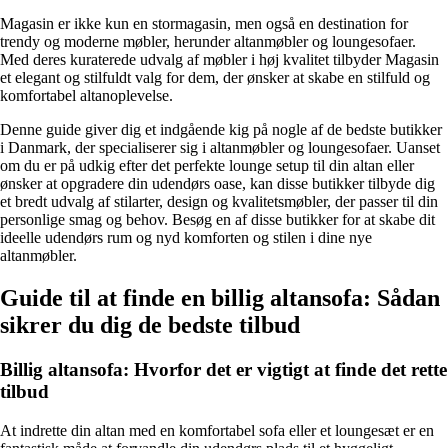
Magasin er ikke kun en stormagasin, men også en destination for
trendy og moderne møbler, herunder altanmøbler og loungesofaer.
Med deres kuraterede udvalg af møbler i høj kvalitet tilbyder Magasin
et elegant og stilfuldt valg for dem, der ønsker at skabe en stilfuld og
komfortabel altanoplevelse.
Denne guide giver dig et indgående kig på nogle af de bedste butikker
i Danmark, der specialiserer sig i altanmøbler og loungesofaer. Uanset
om du er på udkig efter det perfekte lounge setup til din altan eller
ønsker at opgradere din udendørs oase, kan disse butikker tilbyde dig
et bredt udvalg af stilarter, design og kvalitetsmøbler, der passer til din
personlige smag og behov. Besøg en af ​​disse butikker for at skabe dit
ideelle udendørs rum og nyd komforten og stilen i dine nye
altanmøbler.
Guide til at finde en billig altansofa: Sådan
sikrer du dig de bedste tilbud
Billig altansofa: Hvorfor det er vigtigt at finde det rette
tilbud
At indrette din altan med en komfortabel sofa eller et loungesæt er en