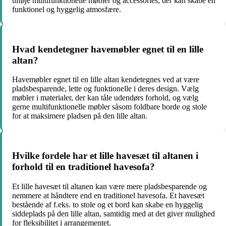
tilføje multifunktionelle møbler og accessories, der kan skabe en
funktionel og hyggelig atmosfære.
Hvad kendetegner havemøbler egnet til en lille
altan?
Havemøbler egnet til en lille altan kendetegnes ved at være
pladsbesparende, lette og funktionelle i deres design. Vælg
møbler i materialer, der kan tåle udendørs forhold, og vælg
gerne multifunktionelle møbler såsom foldbare borde og stole
for at maksimere pladsen på den lille altan.
Hvilke fordele har et lille havesæt til altanen i
forhold til en traditionel havesofa?
Et lille havesæt til altanen kan være mere pladsbesparende og
nemmere at håndtere end en traditionel havesofa. Et havesæt
bestående af f.eks. to stole og et bord kan skabe en hyggelig
siddeplads på den lille altan, samtidig med at det giver mulighed
for fleksibilitet i arrangementet.