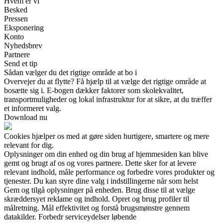
Hvem er vi
Besked
Pressen
Eksponering
Konto
Nyhedsbrev
Partnere
Send et tip
Sådan vælger du det rigtige område at bo i
Overvejer du at flytte? Få hjælp til at vælge det rigtige område at
bosætte sig i. E-bogen dækker faktorer som skolekvalitet,
transportmuligheder og lokal infrastruktur for at sikre, at du træffer
et informeret valg.
Download nu
Cookies hjælper os med at gøre siden hurtigere, smartere og mere
relevant for dig.
Oplysninger om din enhed og din brug af hjemmesiden kan blive
gemt og brugt af os og vores partnere. Dette sker for at levere
relevant indhold, måle performance og forbedre vores produkter og
tjenester. Du kan styre dine valg i indstillingerne når som helst
Gem og tilgå oplysninger på enheden. Brug disse til at vælge
skræddersyet reklame og indhold. Opret og brug profiler til
målretning. Mål effektivitet og forstå brugsmønstre gennem
datakilder. Forbedr serviceydelser løbende