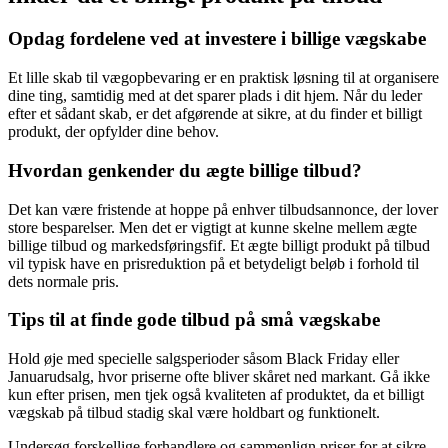
Opdag fordelene ved at investere i billige vægskabe
Et lille skab til vægopbevaring er en praktisk løsning til at organisere
dine ting, samtidig med at det sparer plads i dit hjem. Når du leder
efter et sådant skab, er det afgørende at sikre, at du finder et billigt
produkt, der opfylder dine behov.
Hvordan genkender du ægte billige tilbud?
Det kan være fristende at hoppe på enhver tilbudsannonce, der lover
store besparelser. Men det er vigtigt at kunne skelne mellem ægte
billige tilbud og markedsføringsfif. Et ægte billigt produkt på tilbud
vil typisk have en prisreduktion på et betydeligt beløb i forhold til
dets normale pris.
Tips til at finde gode tilbud på små vægskabe
Hold øje med specielle salgsperioder såsom Black Friday eller
Januarudsalg, hvor priserne ofte bliver skåret ned markant. Gå ikke
kun efter prisen, men tjek også kvaliteten af produktet, da et billigt
vægskab på tilbud stadig skal være holdbart og funktionelt.
Undersøg forskellige forhandlere og sammenlign priser for at sikre,