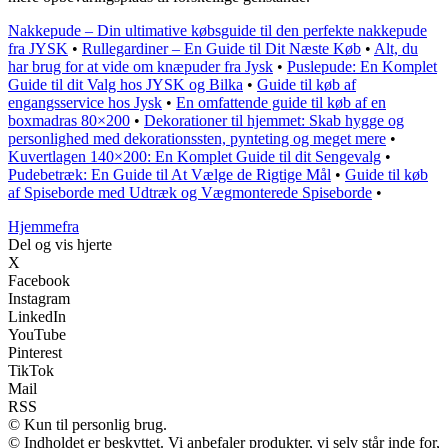
Nakkepude – Din ultimative købsguide til den perfekte nakkepude
fra JYSK
•
Rullegardiner – En Guide til Dit Næste Køb
•
Alt, du
har brug for at vide om knæpuder fra Jysk
•
Puslepude: En Komplet
Guide til dit Valg hos JYSK og Bilka
•
Guide til køb af
engangsservice hos Jysk
•
En omfattende guide til køb af en
boxmadras 80×200
•
Dekorationer til hjemmet: Skab hygge og
personlighed med dekorationssten, pynteting og meget mere
•
Kuvertlagen 140×200: En Komplet Guide til dit Sengevalg
•
Pudebetræk: En Guide til At Vælge de Rigtige Mål
•
Guide til køb
af Spiseborde med Udtræk og Vægmonterede Spiseborde
•
Hjemmefra
Del og vis hjerte
X
Facebook
Instagram
LinkedIn
YouTube
Pinterest
TikTok
Mail
RSS
© Kun til personlig brug.
© Indholdet er beskyttet. Vi anbefaler produkter, vi selv står inde for,