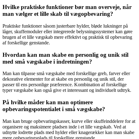
Hvilke praktiske funktioner bør man overveje, når
man vælger et lille skab til vægopbevaring?
Praktiske funktioner såsom justerbare hylder, bløde lukninger på
låger, skuffemoduler eller integrerede belysningssystemer kan gøre
brugen af et lille vægskab mere effektivt og praktisk til opbevaring
af forskellige genstande.
Hvordan kan man skabe en personlig og unik stil
med små vægskabe i indretningen?
Man kan tilpasse små vægskabe med forskellige greb, farver eller
dekorative elementer for at skabe en personlig og unik stil, der
passer til ens personlige præference. Kombination af forskellige
typer vægskabe kan også give et interessant og individuelt udtryk.
På hvilke måder kan man optimere
opbevaringspotentialet i små vægskabe?
Man kan bruge opbevaringskasser, kurve eller skuffeinddelere for at
organisere og maksimere pladsen inde i et lille vægskab. Ved at
udnytte lodrette plads med hylder eller knagerækker kan man skabe
mere opbevaringsplads til forskellige genstande.