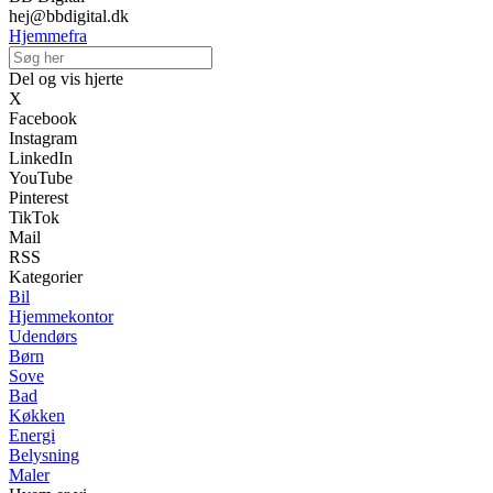
hej@bbdigital.dk
Hjemmefra
Del og vis hjerte
X
Facebook
Instagram
LinkedIn
YouTube
Pinterest
TikTok
Mail
RSS
Kategorier
Bil
Hjemmekontor
Udendørs
Børn
Sove
Bad
Køkken
Energi
Belysning
Maler