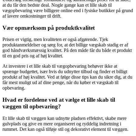
at du får den bedste deal. Nogle gange kan et lille skab til
vægopbevaring være billigere online end i fysiske butikker på grund
af lavere omkostninger til drift.
Vær opmærksom på produktkvalitet
Prisen er vigtig, men kvaliteten er også afgørende. Tjek
produktanmeldelser og sørg for, at det billige vægskab stadig er af
god håndværksmæssig kvalitet. På den måde får du både et produkt
til en god pris og af høj kvalitet.
At investere i et lille skab til vægopbevaring behøver ikke at
sprænge budgettet, især hvis du udnytter tilbud og finder et billigt
produkt af høj kvalitet. Ved at følge disse tips kan du sikre dig, at du
får mest muligt ud af dine penge, når du køber et vægskab til
opbevaring.
Hvad er fordelene ved at vælge et lille skab til
væggen til opbevaring?
Et lille skab til væggen kan udnytte pladsen effektivt, skabe mere
gulvplads og give en mere organiseret og ryddelig indretning i
rummet. Det kan også tilføje stil og dekorativt element til væggen.