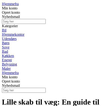
Hjemmefra
Min konto
Opret konto
Nyhedsmail
Kategorier
Bil
Hjemmekontor
Udendørs
Børn
Sove
Bad
Køkken
Energi
Belysning
Maler
Hjemmefra
Min konto
Opret konto
Nyhedsmail
Lille skab til væg: En guide til