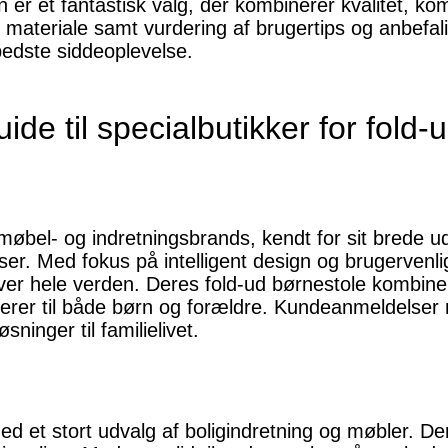
n er et fantastisk valg, der kombinerer kvalitet, kom
 materiale samt vurdering af brugertips og anbefali
bedste siddeoplevelse.
e til specialbutikker for fold-
øbel- og indretningsbrands, kendt for sit brede udva
ser. Med fokus på intelligent design og brugervenl
r hele verden. Deres fold-ud børnestole kombiner
erer til både børn og forældre. Kundeanmeldelser 
ninger til familielivet.
 et stort udvalg af boligindretning og møbler. Der