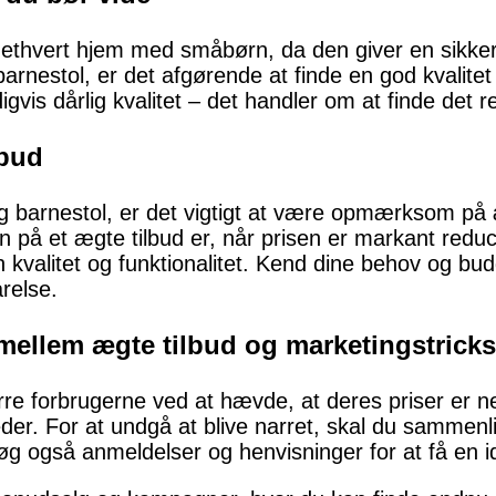
f ethvert hjem med småbørn, da den giver en sikker
arnestol, er det afgørende at finde en god kvalitet til
vis dårlig kvalitet – det handler om at finde det ret
lbud
lig barnestol, er det vigtigt at være opmærksom på
gn på et ægte tilbud er, når prisen er markant redu
n kvalitet og funktionalitet. Kend dine behov og bud
relse.
 mellem ægte tilbud og marketingstricks
re forbrugerne ved at hævde, at deres priser er ned
r. For at undgå at blive narret, skal du sammenli
søg også anmeldelser og henvisninger for at få en i