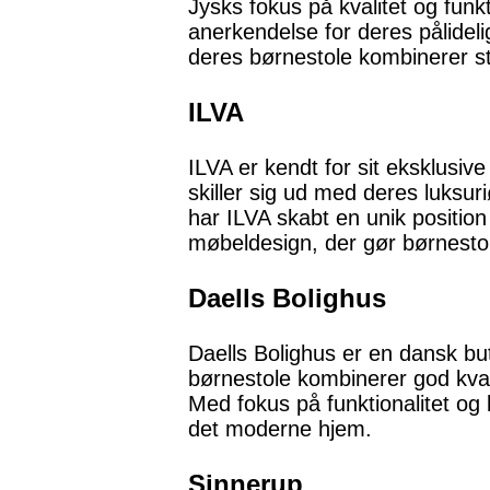
Jysks fokus på kvalitet og funk
anerkendelse for deres pålidel
deres børnestole kombinerer st
ILVA
ILVA er kendt for sit eksklusiv
skiller sig ud med deres luksu
har ILVA skabt en unik position
møbeldesign, der gør børnestol
Daells Bolighus
Daells Bolighus er en dansk bu
børnestole kombinerer god kval
Med fokus på funktionalitet og 
det moderne hjem.
Sinnerup