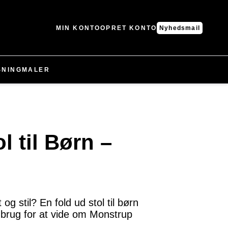
MIN KONTO
OPRET KONTO
Nyhedsmail
SNING
MALER
l til Børn –
g stil? En fold ud stol til børn
r brug for at vide om Monstrup