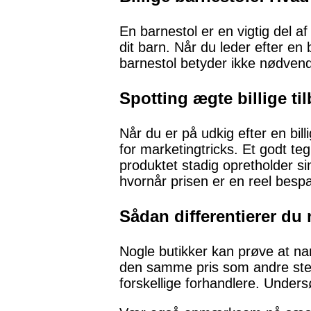
En barnestol er en vigtig del a
dit barn. Når du leder efter en b
barnestol betyder ikke nødvendig
Spotting ægte billige ti
Når du er på udkig efter en bil
for marketingtricks. Et godt te
produktet stadig opretholder si
hvornår prisen er en reel bespa
Sådan differentierer du
Nogle butikker kan prøve at nar
den samme pris som andre stede
forskellige forhandlere. Under