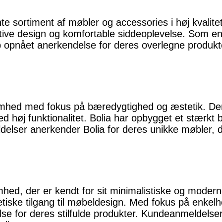
nte sortiment af møbler og accessories i høj kvalite
ative design og komfortable siddeoplevelse. Som en
up opnået anerkendelse for deres overlegne produk
omhed med fokus på bæredygtighed og æstetik. Der
høj funktionalitet. Bolia har opbygget et stærkt b
lser anerkender Bolia for deres unikke møbler, der
ed, der er kendt for sit minimalistiske og modern
tiske tilgang til møbeldesign. Med fokus på enkelh
lse for deres stilfulde produkter. Kundeanmeldels