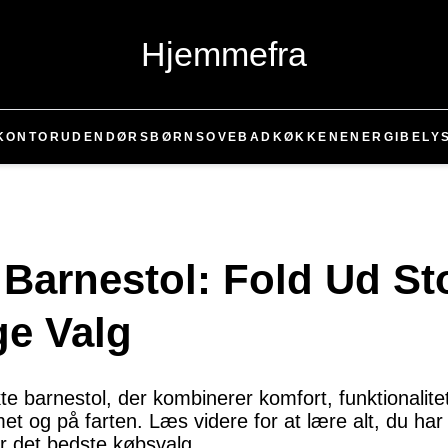
Hjemmefra
KONTOR
UDENDØRS
BØRN
SOVE
BAD
KØKKEN
ENERGI
BELY
Barnestol: Fold Ud Sto
ge Valg
e barnestol, der kombinerer komfort, funktionalitet o
met og på farten. Læs videre for at lære alt, du ha
r det bedste købsvalg.