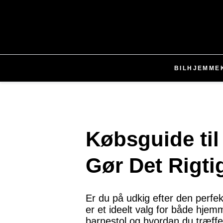
BIL
HJEMME
Købsguide til 
Gør Det Rigti
Er du på udkig efter den perfekt
er et ideelt valg for både hjem
barnestol og hvordan du træffe