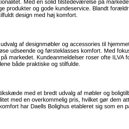
tionalitet. Med en solid tilstedeværelse på marked
ige produkter og gode kundeservice. Blandt forældr
ilfuldt design med høj komfort.
e udvalg af designmøbler og accessories til hjemme
riøse udseende og førsteklasses komfort. Med fokus
 på markedet. Kundeanmeldelser roser ofte ILVA for 
ene både praktiske og stilfulde.
tikskæde med et bredt udvalg af møbler og boligtil
itet med en overkommelig pris, hvilket gør dem at
komfort har Daells Bolighus etableret sig som en pål