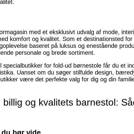
litet.
ormagasin med et eksklusivt udvalg af mode, interi
ed komfort og kvalitet. Som et destinationsted for 
goplevelse baseret på luksus og enestående prod
nde personale og brede sortiment.
specialbutikker for fold-ud børnestole får du et i
ristika. Uanset om du søger stilfulde design, bæredy
utikker være det perfekte valg for dig og din famili
n billig og kvalitets barnestol: 
 du bør vide