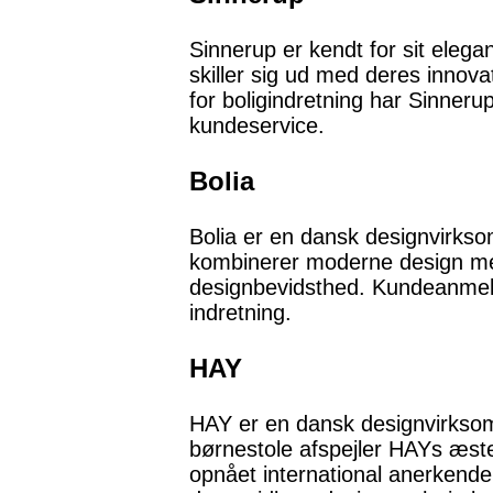
Sinnerup er kendt for sit elega
skiller sig ud med deres innov
for boligindretning har Sinner
kundeservice.
Bolia
Bolia er en dansk designvirks
kombinerer moderne design med 
designbevidsthed. Kundeanmelde
indretning.
HAY
HAY er en dansk designvirksomh
børnestole afspejler HAYs æste
opnået international anerkende