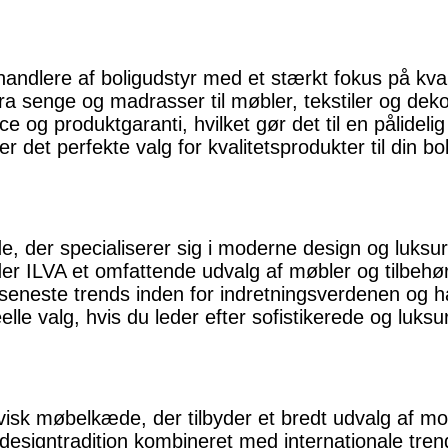
handlere af boligudstyr med et stærkt fokus på kva
fra senge og madrasser til møbler, tekstiler og deko
 og produktgaranti, hvilket gør det til en pålidelig 
det perfekte valg for kvalitetsprodukter til din bol
, der specialiserer sig i moderne design og luksu
der ILVA et omfattende udvalg af møbler og tilbehør 
 seneste trends inden for indretningsverdenen og ha
elle valg, hvis du leder efter sofistikerede og luks
isk møbelkæde, der tilbyder et bredt udvalg af mod
signtradition kombineret med internationale trends