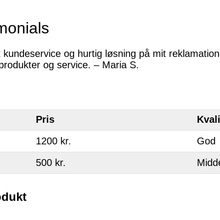
monials
k kundeservice og hurtig løsning på mit reklamatio
produkter og service. – Maria S.
Pris
Kvali
1200 kr.
God
500 kr.
Midd
rodukt