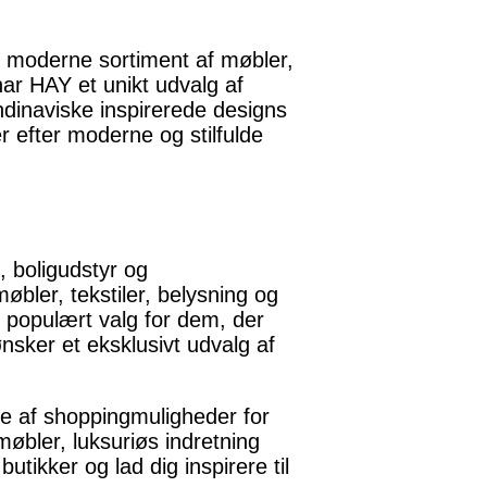
og moderne sortiment af møbler,
har HAY et unikt udvalg af
ndinaviske inspirerede designs
r efter moderne og stilfulde
 boligudstyr og
møbler, tekstiler, belysning og
t populært valg for dem, der
ønsker et eksklusivt udvalg af
fte af shoppingmuligheder for
møbler, luksuriøs indretning
butikker og lad dig inspirere til