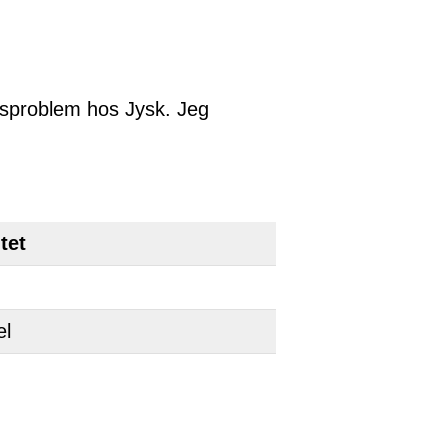
nsproblem hos Jysk. Jeg
tet
el