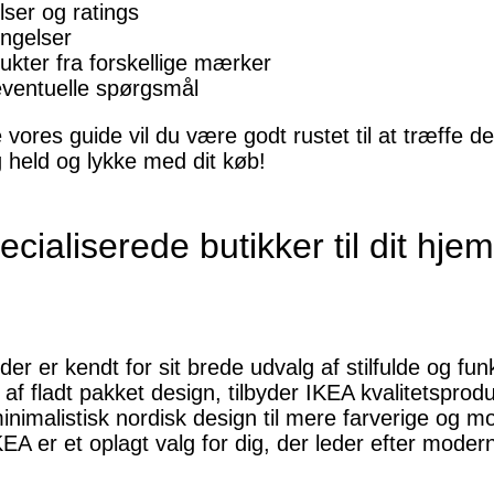
ser og ratings
ingelser
kter fra forskellige mærker
eventuelle spørgsmål
 vores guide vil du være godt rustet til at træffe de
g held og lykke med dit køb!
cialiserede butikker til dit hjem
r er kendt for sit brede udvalg af stilfulde og funkt
f fladt pakket design, tilbyder IKEA kvalitetsprodu
nimalistisk nordisk design til mere farverige og m
IKEA er et oplagt valg for dig, der leder efter moder