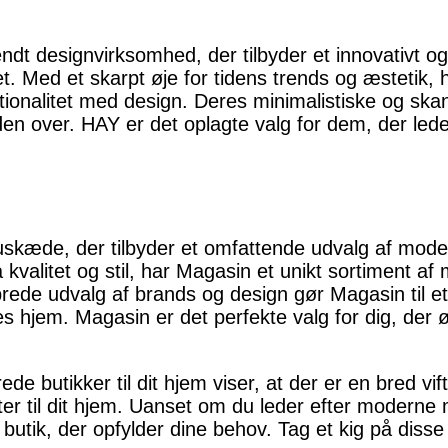
endt designvirksomhed, der tilbyder et innovativt 
et. Med et skarpt øje for tidens trends og æstetik, 
tionalitet med design. Deres minimalistiske og ska
den over. HAY er det oplagte valg for dem, der lede
skæde, der tilbyder et omfattende udvalg af mode,
 kvalitet og stil, har Magasin et unikt sortiment af 
brede udvalg af brands og design gør Magasin til e
res hjem. Magasin er det perfekte valg for dig, der 
de butikker til dit hjem viser, at der er en bred vi
ter til dit hjem. Uanset om du leder efter moderne 
en butik, der opfylder dine behov. Tag et kig på disse 