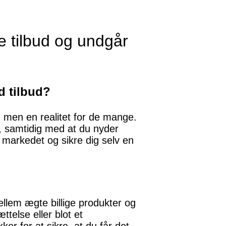
e tilbud og undgår
d tilbud?
å, men en realitet for de mange.
e, samtidig med at du nyder
å markedet og sikre dig selv en
mellem ægte billige produkter og
telse eller blot et
er for at sikre, at du får det