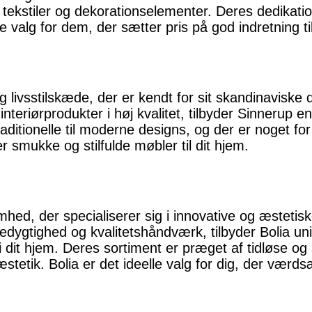
 tekstiler og dekorationselementer. Deres dedikation
ne valg for dem, der sætter pris på god indretning t
 livsstilskæde, der er kendt for sit skandinaviske 
nteriørprodukter i høj kvalitet, tilbyder Sinnerup e
aditionelle til moderne designs, og der er noget f
er smukke og stilfulde møbler til dit hjem.
hed, der specialiserer sig i innovative og æstetiske
dygtighed og kvalitetshåndværk, tilbyder Bolia u
 i dit hjem. Deres sortiment er præget af tidløse og
stetik. Bolia er det ideelle valg for dig, der vær