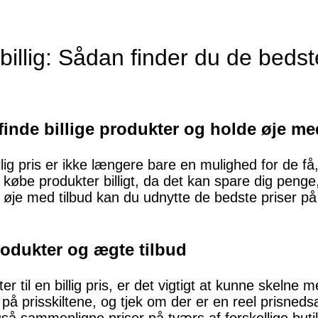
billig: Sådan finder du de bedst
t finde billige produkter og holde øje me
billig pris er ikke længere bare en mulighed for de f
at købe produkter billigt, da det kan spare dig peng
e øje med tilbud kan du udnytte de bedste priser p
odukter og ægte tilbud
er til en billig pris, er det vigtigt at kunne skelne 
 prisskiltene, og tjek om der er en reel prisnedsæt
å sammenligne priser på tværs af forskellige butikk