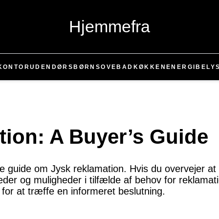
Hjemmefra
KONTOR
UDENDØRS
BØRN
SOVE
BAD
KØKKEN
ENERGI
BELY
tion: A Buyer’s Guide
 guide om Jysk reklamation. Hvis du overvejer at 
gheder og muligheder i tilfælde af behov for reklamati
for at træffe en informeret beslutning.