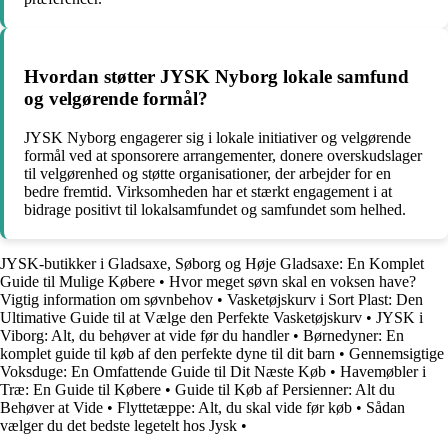
Hvordan støtter JYSK Nyborg lokale samfund
og velgørende formål?
JYSK Nyborg engagerer sig i lokale initiativer og velgørende
formål ved at sponsorere arrangementer, donere overskudslager
til velgørenhed og støtte organisationer, der arbejder for en
bedre fremtid. Virksomheden har et stærkt engagement i at
bidrage positivt til lokalsamfundet og samfundet som helhed.
JYSK-butikker i Gladsaxe, Søborg og Høje Gladsaxe: En Komplet
Guide til Mulige Købere
•
Hvor meget søvn skal en voksen have?
Vigtig information om søvnbehov
•
Vasketøjskurv i Sort Plast: Den
Ultimative Guide til at Vælge den Perfekte Vasketøjskurv
•
JYSK i
Viborg: Alt, du behøver at vide før du handler
•
Børnedyner: En
komplet guide til køb af den perfekte dyne til dit barn
•
Gennemsigtige
Voksduge: En Omfattende Guide til Dit Næste Køb
•
Havemøbler i
Træ: En Guide til Købere
•
Guide til Køb af Persienner: Alt du
Behøver at Vide
•
Flyttetæppe: Alt, du skal vide før køb
•
Sådan
vælger du det bedste legetelt hos Jysk
•