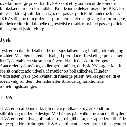
overkommelige priser har IKEA skabt et ry som en af de førende
butikskæder inden for møbler. Kundeanmeldelser roser ofte IKEA for
deres enkle og stilfulde design, der passer perfekt til moderne hjem.
IKEAs tilgang til møbler har gjort dem til et oplagt valg for forbrugere,
der leder efter funktionelle og æstetiske møbler, hvilket passer perfekt
til søgeordet jysk nyborg.
Jysk
Jysk er en dansk detailkæde, der specialiserer sig i boligindretning og
møbler. Med deres brede udvalg af produkter i forskellige prisklasser
har Jysk etableret sig som en favorit blandt danske forbrugere.
Søgeordet jysk nyborg spiller godt ind her, da Jysk Nyborg er kendt
for sit omfattende udvalg af møbler og boligtilbehør. Kunder
værdsætter Jysks god kvalitet til rimelige priser, hvilket gør det til et
ideelt valg for dem, der leder efter stilfulde og funktionelle
indretningsløsninger.
ILVA
ILVA er en af Danmarks førende møbelkæder og er kendt for sit
stilfulde og moderne design. Med fokus på kvalitet og æstetik tilbyder
ILVA et bredt udvalg af møbler og boligtilbehør, der appellerer til både
unge og ældre forbrugere. ILVAs sortiment passer perfekt til søgeordet