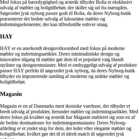
Med fokus på bæredygtighed og æstetik tilbyder Bolia et eksklusivt
udvalg af møbler og boligtilbehør, der skiller sig ud fra mængden.
Søgeordet jysk nyborg passer godt til Bolia, da deres Nyborg-butik
præsenterer det bedste udvalg af luksuriøse møbler og
indretningselementer, der kan tilfredsstille enhver smag.
HAY
HAY er en anerkendt designvirksomhed med fokus på moderne
møbler og indretningsartikler. Deres minimalistiske design og
innovative tilgang til møbler gør dem til et populært valg blandt
stylister og designentusiaster. Med et omhyggeligt udvalg af produkter
passer HAY perfekt til søgeordet jysk nyborg, da deres Nyborg-butik
tilbyder en imponerende samling af moderne og unikke møbler og
boligtilbehør.
Magasin
Magasin er en af Danmarks mest ikoniske varehuse, der tilbyder et
bredt udvalg af produkter, herunder møbler og indretningsartikler. Med
deres fokus på kvalitet og æstetik har Magasin etableret sig som en af
de bedste destinationer for indretningsentusiaster. Deres Nyborg-
afdeling er et yndet stop for dem, der leder efter elegante møbler og
boligtilbehør, hvilket gør det til et ideelt match til søgeordet jysk