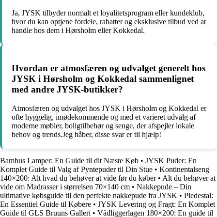
Ja, JYSK tilbyder normalt et loyalitetsprogram eller kundeklub,
hvor du kan optjene fordele, rabatter og eksklusive tilbud ved at
handle hos dem i Hørsholm eller Kokkedal.
Hvordan er atmosfæren og udvalget generelt hos
JYSK i Hørsholm og Kokkedal sammenlignet
med andre JYSK-butikker?
Atmosfæren og udvalget hos JYSK i Hørsholm og Kokkedal er
ofte hyggelig, imødekommende og med et varieret udvalg af
moderne møbler, boligtilbehør og senge, der afspejler lokale
behov og trends.Jeg håber, disse svar er til hjælp!
Bambus Lamper: En Guide til dit Næste Køb
•
JYSK Puder: En
Komplet Guide til Valg af Pyntepuder til Din Stue
•
Kontinentalseng
140×200: Alt hvad du behøver at vide før du køber
•
Alt du behøver at
vide om Madrasser i størrelsen 70×140 cm
•
Nakkepude – Din
ultimative købsguide til den perfekte nakkepude fra JYSK
•
Piedestal:
En Essentiel Guide til Købere
•
JYSK Levering og Fragt: En Komplet
Guide til GLS Bruuns Galleri
•
Vådliggerlagen 180×200: En guide til