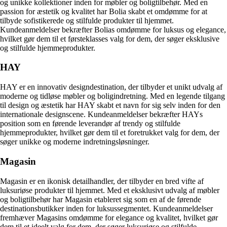
og unikke kollektioner inden for møbler og boligtilbehør. Med en
passion for æstetik og kvalitet har Bolia skabt et omdømme for at
tilbyde sofistikerede og stilfulde produkter til hjemmet.
Kundeanmeldelser bekræfter Bolias omdømme for luksus og elegance,
hvilket gør dem til et førsteklasses valg for dem, der søger eksklusive
og stilfulde hjemmeprodukter.
HAY
HAY er en innovativ designdestination, der tilbyder et unikt udvalg af
moderne og tidløse møbler og boligindretning. Med en legende tilgang
til design og æstetik har HAY skabt et navn for sig selv inden for den
internationale designscene. Kundeanmeldelser bekræfter HAYs
position som en førende leverandør af trendy og stilfulde
hjemmeprodukter, hvilket gør dem til et foretrukket valg for dem, der
søger unikke og moderne indretningsløsninger.
Magasin
Magasin er en ikonisk detailhandler, der tilbyder en bred vifte af
luksuriøse produkter til hjemmet. Med et eksklusivt udvalg af møbler
og boligtilbehør har Magasin etableret sig som en af de førende
destinationsbutikker inden for luksussegmentet. Kundeanmeldelser
fremhæver Magasins omdømme for elegance og kvalitet, hvilket gør
dem til et ideelt valg for dem, der søger luksuriøse og stilfulde