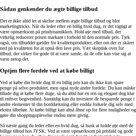
Sådan genkender du ægte billige tilbud
Det er ikke altid let at skelne mellem ægte billige tilbud og blot
marketingtricks. Når du leder efter en billig hvid dug, er det vigtigt at
være opmærksom på prisdynamikken. Hold øje med tilbud, der
virkelig reducerer prisen markant i forhold til den normale pris. Tjek
også, om tilbuddet gælder for kvalitetsprodukter, eller om der er skåret
ned på kvaliteten for at opnå den lave pris. Vær skeptisk over for
tilbud, der virker for gode til at være sande, da de ofte kan vise sig at
være netop det.
Optjen flere fordele ved at købe billigt
Ved at købe din hvide dug til en billig pris kan du ikke kun spare
penge på selve produktet, men også nyde andre fordele. Du kan måske
tillade dig at købe flere duge, så du altid har en ren og elegant dug klar
til enhver begivenhed. Samtidig kan du investere de besparede penge i
andre elementer til din borddækning eller endda forkæle dig selv med
ekstra tilbehør. At købe billigt kan altså åbne op for flere muligheder og
gøre din shoppingoplevelse endnu mere givtig.
Så næste gang du leder efter en hvid dug, så husk at holde øje med de
billige tilbud hos JYSK. Ved at være opmærksom på prisfald og gode