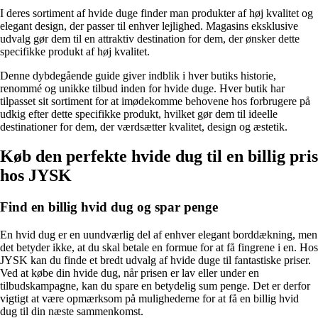
I deres sortiment af hvide duge finder man produkter af høj kvalitet og
elegant design, der passer til enhver lejlighed. Magasins eksklusive
udvalg gør dem til en attraktiv destination for dem, der ønsker dette
specifikke produkt af høj kvalitet.
Denne dybdegående guide giver indblik i hver butiks historie,
renommé og unikke tilbud inden for hvide duge. Hver butik har
tilpasset sit sortiment for at imødekomme behovene hos forbrugere på
udkig efter dette specifikke produkt, hvilket gør dem til ideelle
destinationer for dem, der værdsætter kvalitet, design og æstetik.
Køb den perfekte hvide dug til en billig pris
hos JYSK
Find en billig hvid dug og spar penge
En hvid dug er en uundværlig del af enhver elegant borddækning, men
det betyder ikke, at du skal betale en formue for at få fingrene i en. Hos
JYSK kan du finde et bredt udvalg af hvide duge til fantastiske priser.
Ved at købe din hvide dug, når prisen er lav eller under en
tilbudskampagne, kan du spare en betydelig sum penge. Det er derfor
vigtigt at være opmærksom på mulighederne for at få en billig hvid
dug til din næste sammenkomst.