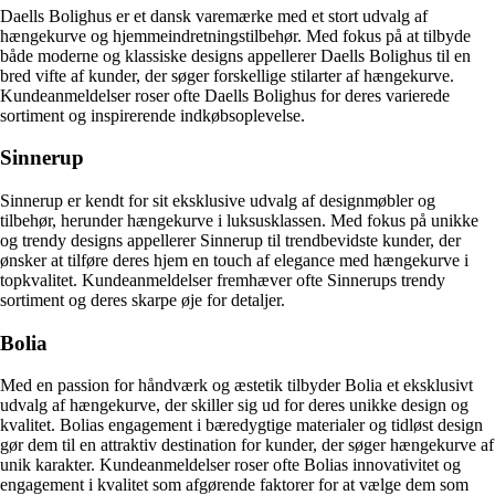
Daells Bolighus er et dansk varemærke med et stort udvalg af
hængekurve og hjemmeindretningstilbehør. Med fokus på at tilbyde
både moderne og klassiske designs appellerer Daells Bolighus til en
bred vifte af kunder, der søger forskellige stilarter af hængekurve.
Kundeanmeldelser roser ofte Daells Bolighus for deres varierede
sortiment og inspirerende indkøbsoplevelse.
Sinnerup
Sinnerup er kendt for sit eksklusive udvalg af designmøbler og
tilbehør, herunder hængekurve i luksusklassen. Med fokus på unikke
og trendy designs appellerer Sinnerup til trendbevidste kunder, der
ønsker at tilføre deres hjem en touch af elegance med hængekurve i
topkvalitet. Kundeanmeldelser fremhæver ofte Sinnerups trendy
sortiment og deres skarpe øje for detaljer.
Bolia
Med en passion for håndværk og æstetik tilbyder Bolia et eksklusivt
udvalg af hængekurve, der skiller sig ud for deres unikke design og
kvalitet. Bolias engagement i bæredygtige materialer og tidløst design
gør dem til en attraktiv destination for kunder, der søger hængekurve af
unik karakter. Kundeanmeldelser roser ofte Bolias innovativitet og
engagement i kvalitet som afgørende faktorer for at vælge dem som