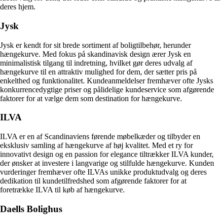
deres hjem.
Jysk
Jysk er kendt for sit brede sortiment af boligtilbehør, herunder
hængekurve. Med fokus på skandinavisk design ærer Jysk en
minimalistisk tilgang til indretning, hvilket gør deres udvalg af
hængekurve til en attraktiv mulighed for dem, der sætter pris på
enkelthed og funktionalitet. Kundeanmeldelser fremhæver ofte Jysks
konkurrencedygtige priser og pålidelige kundeservice som afgørende
faktorer for at vælge dem som destination for hængekurve.
ILVA
ILVA er en af Scandinaviens førende møbelkæder og tilbyder en
eksklusiv samling af hængekurve af høj kvalitet. Med et ry for
innovativt design og en passion for elegance tiltrækker ILVA kunder,
der ønsker at investere i langvarige og stilfulde hængekurve. Kunden
vurderinger fremhæver ofte ILVAs unikke produktudvalg og deres
dedikation til kundetilfredshed som afgørende faktorer for at
foretrække ILVA til køb af hængekurve.
Daells Bolighus