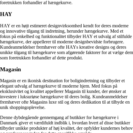
foretrukken forhandler af hængekurve.
HAY
HAY er en højt estimeret designvirksomhed kendt for deres moderne
og innovative tilgang til indretning, herunder hængekurve. Med et
fokus på enkelhed og funktionalitet tilbyder HAY et udvalg af stilfulde
hængekurve, der appellerer til moderne designbevidste forbrugere.
Kundeanmeldelser fremhæver ofte HAYs kreative designs og deres
unikke tilgang til hængekurve som afgørende faktorer for at vælge dem
som foretrukken forhandler af dette produkt.
Magasin
Magasin er en ikonisk destination for boligindretning og tilbyder et
elegant udvalg af hængekurve til moderne hjem. Med fokus på
eksklusivitet og kvalitet appellerer Magasin til kunder, der ønsker at
investere i luksuriøse hængekurve til deres bolig. Kundeanmeldelser
fremhæver ofte Magasins luxe stil og deres dedikation til at tilbyde en
unik shoppingoplevelse.
Denne dybdegående gennemgang af butikker for hængekurve i
Danmark giver et værdifuldt indblik i, hvordan hvert af disse butikker
tilbyder unikke produkter af høj kvalitet, der opfylder kundernes behov