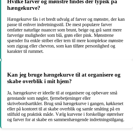
Hvilke farver og mønstre findes der typisk på
hængekurve?
Hængekurve fås i et bredt udvalg af farver og mønstre, der kan
passe til enhver indretningsstil. De mest populære farver
omfatter naturlige nuancer som brunt, beige og grå samt mere
farverige muligheder som blå, grøn eller pink. Mønstrene
spænder fra enkle striber eller tern til mere komplekse mønstre
som zigzag eller chevron, som kan tilføre personlighed og
karakter til rummet.
Kan jeg bruge hængekurve til at organisere og
skabe overblik i mit hjem?
Ja, hængekurve er ideelle til at organisere og opbevare små
genstande som nøgler, fjernebetjeninger eller
skrivebordsartikler. Brug små hængekurve i gangen, køkkenet
eller på kontoret til at skabe overblik og samle småting på en
stilfuld og praktisk måde. Vælg kurvene i forskellige størrelser
og farver for at skabe en sammenhængende indretningstilgang.