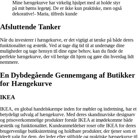
Mine hængekurve har virkelig hjulpet med at holde styr
på mit børns legetøj. De er ikke kun praktiske, men også
dekorative!- Maria, tilfreds kunde
Afsluttende Tanker
Når du investerer i hængekurve, er det vigtigt at tænke på både deres
funktionalitet og æstetik. Ved at tage dig tid til at undersøge dine
muligheder og tage hensyn til dine egne behov, kan du finde de
perfekte hængekurve, der vil berige dit hjem og gøre din hverdag lidt
nemmere.
En Dybdegående Gennemgang af Butikker
for Hængekurve
IKEA
IKEA, en global handelskæmpe inden for møbler og indretning, har et
betydeligt udvalg af hængekurve. Med deres skandinaviske designarv
og prisoverkommelige produkter forstår IKEA at imødekomme både
æstetik og funktionalitet. Kundeanmeldelser roser ofte IKEA for deres
brugervenlige butiksinretning og holdbare produkter, der tjener som et
ideelt valg for dem, der leder efter stilfulde og praktiske hængekurve til