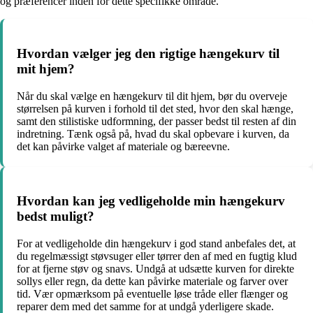
og præferencer inden for dette specifikke område.
Hvordan vælger jeg den rigtige hængekurv til
mit hjem?
Når du skal vælge en hængekurv til dit hjem, bør du overveje
størrelsen på kurven i forhold til det sted, hvor den skal hænge,
samt den stilistiske udformning, der passer bedst til resten af din
indretning. Tænk også på, hvad du skal opbevare i kurven, da
det kan påvirke valget af materiale og bæreevne.
Hvordan kan jeg vedligeholde min hængekurv
bedst muligt?
For at vedligeholde din hængekurv i god stand anbefales det, at
du regelmæssigt støvsuger eller tørrer den af med en fugtig klud
for at fjerne støv og snavs. Undgå at udsætte kurven for direkte
sollys eller regn, da dette kan påvirke materiale og farver over
tid. Vær opmærksom på eventuelle løse tråde eller flænger og
reparer dem med det samme for at undgå yderligere skade.