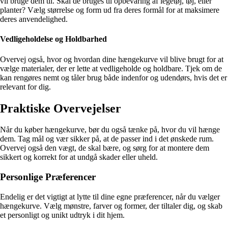
vil bruge dem til. Skal de bruges til opbevaring af legetøj, tøj, eller
planter? Vælg størrelse og form ud fra deres formål for at maksimere
deres anvendelighed.
Vedligeholdelse og Holdbarhed
Overvej også, hvor og hvordan dine hængekurve vil blive brugt for at
vælge materialer, der er lette at vedligeholde og holdbare. Tjek om de
kan rengøres nemt og tåler brug både indenfor og udendørs, hvis det er
relevant for dig.
Praktiske Overvejelser
Når du køber hængekurve, bør du også tænke på, hvor du vil hænge
dem. Tag mål og vær sikker på, at de passer ind i det ønskede rum.
Overvej også den vægt, de skal bære, og sørg for at montere dem
sikkert og korrekt for at undgå skader eller uheld.
Personlige Præferencer
Endelig er det vigtigt at lytte til dine egne præferencer, når du vælger
hængekurve. Vælg mønstre, farver og former, der tiltaler dig, og skab
et personligt og unikt udtryk i dit hjem.