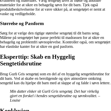
kvaliteten og materialet. Vælg sengetøj lavet af bløde og åndbare
materialer for at sikre en behagelig søvn for dit barn. Tjek også
produktbeskrivelserne for at være sikker på, at sengetøjet er nemt at
vaske og vedligeholde.
Størrelse og Passform
Sørg for at vælge den rigtige størrelse sengetøj til dit barns seng.
Målene på sengetøjet bør passe perfekt til madrassen for at sikre en
behagelig og problemfri søvnoplevelse. Kontroller også, om sengetøjet
har elastiske kanter for at sikre en god pasform.
Eksperttip: Skab en Hyggelig
Sengtetidsrutine
Brug Gurli Gris sengetøj som en del af en hyggelig sengetidsrutine for
dit barn. Ved at skabe en beroligende og sjov atmosfære omkring
sengetid kan du hjælpe dit barn med at slappe af og falde i søvn lettere.
Min datter elsker sit Gurli Gris sengetøj. Det har virkelig
gjort en forskel i hendes sengetidsrutine og søvnkvalitet. –
Louise
Konklusion