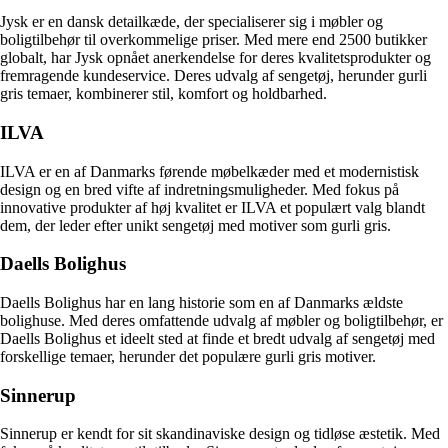
Jysk er en dansk detailkæde, der specialiserer sig i møbler og
boligtilbehør til overkommelige priser. Med mere end 2500 butikker
globalt, har Jysk opnået anerkendelse for deres kvalitetsprodukter og
fremragende kundeservice. Deres udvalg af sengetøj, herunder gurli
gris temaer, kombinerer stil, komfort og holdbarhed.
ILVA
ILVA er en af Danmarks førende møbelkæder med et modernistisk
design og en bred vifte af indretningsmuligheder. Med fokus på
innovative produkter af høj kvalitet er ILVA et populært valg blandt
dem, der leder efter unikt sengetøj med motiver som gurli gris.
Daells Bolighus
Daells Bolighus har en lang historie som en af Danmarks ældste
bolighuse. Med deres omfattende udvalg af møbler og boligtilbehør, er
Daells Bolighus et ideelt sted at finde et bredt udvalg af sengetøj med
forskellige temaer, herunder det populære gurli gris motiver.
Sinnerup
Sinnerup er kendt for sit skandinaviske design og tidløse æstetik. Med