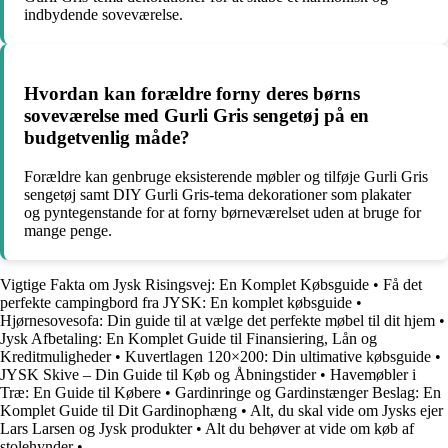
indbydende soveværelse.
Hvordan kan forældre forny deres børns
soveværelse med Gurli Gris sengetøj på en
budgetvenlig måde?
Forældre kan genbruge eksisterende møbler og tilføje Gurli Gris
sengetøj samt DIY Gurli Gris-tema dekorationer som plakater
og pyntegenstande for at forny børneværelset uden at bruge for
mange penge.
Vigtige Fakta om Jysk Risingsvej: En Komplet Købsguide
•
Få det
perfekte campingbord fra JYSK: En komplet købsguide
•
Hjørnesovesofa: Din guide til at vælge det perfekte møbel til dit hjem
•
Jysk Afbetaling: En Komplet Guide til Finansiering, Lån og
Kreditmuligheder
•
Kuvertlagen 120×200: Din ultimative købsguide
•
JYSK Skive – Din Guide til Køb og Åbningstider
•
Havemøbler i
Træ: En Guide til Købere
•
Gardinringe og Gardinstænger Beslag: En
Komplet Guide til Dit Gardinophæng
•
Alt, du skal vide om Jysks ejer
Lars Larsen og Jysk produkter
•
Alt du behøver at vide om køb af
stolehynder
•