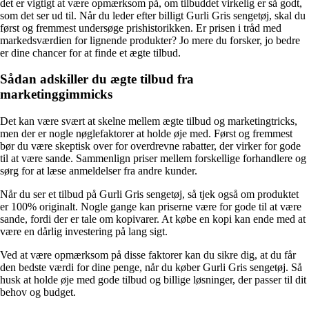
det er vigtigt at være opmærksom på, om tilbuddet virkelig er så godt,
som det ser ud til. Når du leder efter billigt Gurli Gris sengetøj, skal du
først og fremmest undersøge prishistorikken. Er prisen i tråd med
markedsværdien for lignende produkter? Jo mere du forsker, jo bedre
er dine chancer for at finde et ægte tilbud.
Sådan adskiller du ægte tilbud fra
marketinggimmicks
Det kan være svært at skelne mellem ægte tilbud og marketingtricks,
men der er nogle nøglefaktorer at holde øje med. Først og fremmest
bør du være skeptisk over for overdrevne rabatter, der virker for gode
til at være sande. Sammenlign priser mellem forskellige forhandlere og
sørg for at læse anmeldelser fra andre kunder.
Når du ser et tilbud på Gurli Gris sengetøj, så tjek også om produktet
er 100% originalt. Nogle gange kan priserne være for gode til at være
sande, fordi der er tale om kopivarer. At købe en kopi kan ende med at
være en dårlig investering på lang sigt.
Ved at være opmærksom på disse faktorer kan du sikre dig, at du får
den bedste værdi for dine penge, når du køber Gurli Gris sengetøj. Så
husk at holde øje med gode tilbud og billige løsninger, der passer til dit
behov og budget.