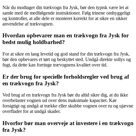
Når du modtager din trækvogn fra Jysk, bør den typisk være let at
samle med de medfølgende instruktioner. Følg trinene omhyggeligt
og kontroller, at alle dele er monteret korrekt for at sikre en sikker
anvendelse af trækvognen.
Hvordan opbevarer man en trækvogn fra Jysk for
bedst mulig holdbarhed?
For at sikre en lang levetid og god stand for din trækvogn fra Jysk,
bør den opbevares et tørt og beskyttet sted. Undgå direkte sollys og
fugt, da dette kan forringe trævognens kvalitet over tid.
Er der brug for specielle forholdsregler ved brug af
en trækvogn fra Jysk?
Ved brug af en trækvogn fra Jysk bør du altid sikre dig, at du ikke
overbelaster vognen ud over dens maksimale kapacitet. Kør
forsigtigt og undgå at trække eller skubbe vognen over ru og ujævne
overflader for at undgå skader.
Hvorfor bør man overveje at investere i en trækvogn
fra Jysk?