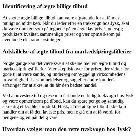
Identificering af ægte billige tilbud
At spotte ægte billige tilbud kan være afgørende for at få mest
muligt ud af dit køb. Når du leder efter en trækvogn hos Jysk, skal
du være opmærksom på tegnene på en ægte lav pris. Undersøg
produktets kvalitet, sammenlign priser og vær opmærksom på
eventuelle ekstraomkostninger.
Adskillelse af ægte tilbud fra markedsføringsfiflerier
Nogle gange kan det være svært at skelne mellem ægte tilbud og
markedsføringsfiflerier. Vær skeptisk over for priser, der virker for
gode til at være sande, og undersøg omhyggeligt virksomhedens
troværdighed. Læs anmeldelser og søg efter andre kunders
erfaringer for at sikre, at du får den bedste handel.
Ved at investere tid og research i at finde en billig trækvogn hos Jysk
og være opmærksom på tilbud, kan du spare penge og samtidig
sikre dig et kvalitetsprodukt. Husk, at det at købe tilbud ikke kun
handler om at få den laveste pris, men også om at få værdi for
pengene og en pålidelig vare.
Hvordan vælger man den rette trækvogn hos Jysk?