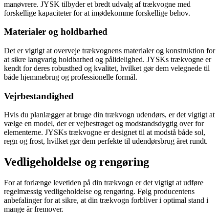
manøvrere. JYSK tilbyder et bredt udvalg af trækvogne med
forskellige kapaciteter for at imødekomme forskellige behov.
Materialer og holdbarhed
Det er vigtigt at overveje trækvognens materialer og konstruktion for
at sikre langvarig holdbarhed og pålidelighed. JYSKs trækvogne er
kendt for deres robusthed og kvalitet, hvilket gør dem velegnede til
både hjemmebrug og professionelle formål.
Vejrbestandighed
Hvis du planlægger at bruge din trækvogn udendørs, er det vigtigt at
vælge en model, der er vejbestrøget og modstandsdygtig over for
elementerne. JYSKs trækvogne er designet til at modstå både sol,
regn og frost, hvilket gør dem perfekte til udendørsbrug året rundt.
Vedligeholdelse og rengøring
For at forlænge levetiden på din trækvogn er det vigtigt at udføre
regelmæssig vedligeholdelse og rengøring. Følg producentens
anbefalinger for at sikre, at din trækvogn forbliver i optimal stand i
mange år fremover.