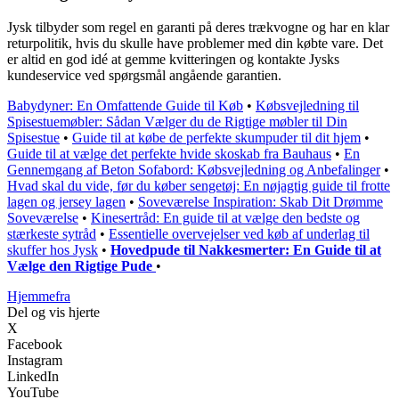
Jysk tilbyder som regel en garanti på deres trækvogne og har en klar
returpolitik, hvis du skulle have problemer med din købte vare. Det
er altid en god idé at gemme kvitteringen og kontakte Jysks
kundeservice ved spørgsmål angående garantien.
Babydyner: En Omfattende Guide til Køb
•
Købsvejledning til
Spisestuemøbler: Sådan Vælger du de Rigtige møbler til Din
Spisestue
•
Guide til at købe de perfekte skumpuder til dit hjem
•
Guide til at vælge det perfekte hvide skoskab fra Bauhaus
•
En
Gennemgang af Beton Sofabord: Købsvejledning og Anbefalinger
•
Hvad skal du vide, før du køber sengetøj: En nøjagtig guide til frotte
lagen og jersey lagen
•
Soveværelse Inspiration: Skab Dit Drømme
Soveværelse
•
Kinesertråd: En guide til at vælge den bedste og
stærkeste sytråd
•
Essentielle overvejelser ved køb af underlag til
skuffer hos Jysk
•
Hovedpude til Nakkesmerter: En Guide til at
Vælge den Rigtige Pude
•
Hjemmefra
Del og vis hjerte
X
Facebook
Instagram
LinkedIn
YouTube