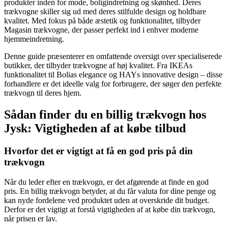
produkter inden for mode, boligindretning og skønhed. Deres
trækvogne skiller sig ud med deres stilfulde design og holdbare
kvalitet. Med fokus på både æstetik og funktionalitet, tilbyder
Magasin trækvogne, der passer perfekt ind i enhver moderne
hjemmeindretning.
Denne guide præsenterer en omfattende oversigt over specialiserede
butikker, der tilbyder trækvogne af høj kvalitet. Fra IKEAs
funktionalitet til Bolias elegance og HAYs innovative design – disse
forhandlere er det ideelle valg for forbrugere, der søger den perfekte
trækvogn til deres hjem.
Sådan finder du en billig trækvogn hos
Jysk: Vigtigheden af at købe tilbud
Hvorfor det er vigtigt at få en god pris på din
trækvogn
Når du leder efter en trækvogn, er det afgørende at finde en god
pris. En billig trækvogn betyder, at du får valuta for dine penge og
kan nyde fordelene ved produktet uden at overskride dit budget.
Derfor er det vigtigt at forstå vigtigheden af at købe din trækvogn,
når prisen er lav.