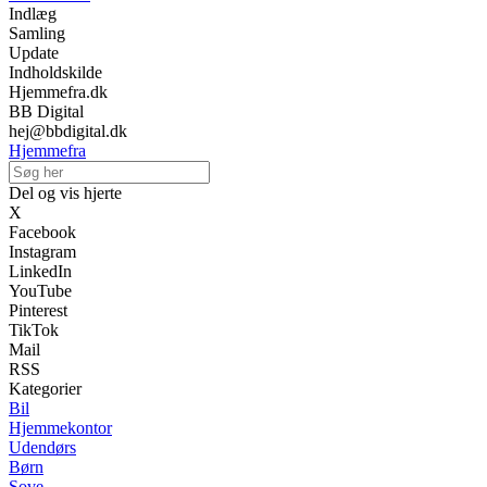
Indlæg
Samling
Update
Indholdskilde
Hjemmefra.dk
BB Digital
hej@bbdigital.dk
Hjemmefra
Del og vis hjerte
X
Facebook
Instagram
LinkedIn
YouTube
Pinterest
TikTok
Mail
RSS
Kategorier
Bil
Hjemmekontor
Udendørs
Børn
Sove