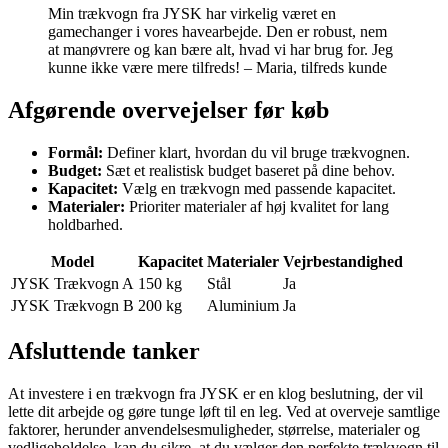
Min trækvogn fra JYSK har virkelig været en
gamechanger i vores havearbejde. Den er robust, nem
at manøvrere og kan bære alt, hvad vi har brug for. Jeg
kunne ikke være mere tilfreds! – Maria, tilfreds kunde
Afgørende overvejelser før køb
Formål:
Definer klart, hvordan du vil bruge trækvognen.
Budget:
Sæt et realistisk budget baseret på dine behov.
Kapacitet:
Vælg en trækvogn med passende kapacitet.
Materialer:
Prioriter materialer af høj kvalitet for lang
holdbarhed.
Model
Kapacitet
Materialer
Vejrbestandighed
JYSK Trækvogn A
150 kg
Stål
Ja
JYSK Trækvogn B
200 kg
Aluminium
Ja
Afsluttende tanker
At investere i en trækvogn fra JYSK er en klog beslutning, der vil
lette dit arbejde og gøre tunge løft til en leg. Ved at overveje samtlige
faktorer, herunder anvendelsesmuligheder, størrelse, materialer og
vedligeholdelse, kan du sikre, at du vælger den perfekte trækvogn til