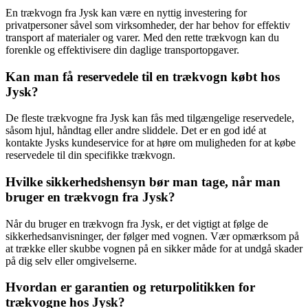
En trækvogn fra Jysk kan være en nyttig investering for
privatpersoner såvel som virksomheder, der har behov for effektiv
transport af materialer og varer. Med den rette trækvogn kan du
forenkle og effektivisere din daglige transportopgaver.
Kan man få reservedele til en trækvogn købt hos
Jysk?
De fleste trækvogne fra Jysk kan fås med tilgængelige reservedele,
såsom hjul, håndtag eller andre sliddele. Det er en god idé at
kontakte Jysks kundeservice for at høre om muligheden for at købe
reservedele til din specifikke trækvogn.
Hvilke sikkerhedshensyn bør man tage, når man
bruger en trækvogn fra Jysk?
Når du bruger en trækvogn fra Jysk, er det vigtigt at følge de
sikkerhedsanvisninger, der følger med vognen. Vær opmærksom på
at trække eller skubbe vognen på en sikker måde for at undgå skader
på dig selv eller omgivelserne.
Hvordan er garantien og returpolitikken for
trækvogne hos Jysk?