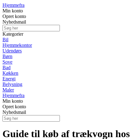
Hjemmefra
Min konto
Opret konto
Nyhedsmail
Kategorier
Bil
Hjemmekontor
Udendørs
Børn
Sove
Bad
Køkken
Energi
Belysning
Maler
Hjemmefra
Min konto
Opret konto
Nyhedsmail
Guide til køb af trækvogn hos