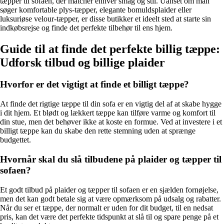
tæpper til sofaen, der matcher enhver smag og stil. Uanset om man
søger komfortable plys-tæpper, elegante bomuldsplaider eller
luksuriøse velour-tæpper, er disse butikker et ideelt sted at starte sin
indkøbsrejse og finde det perfekte tilbehør til ens hjem.
Guide til at finde det perfekte billig tæppe:
Udforsk tilbud og billige plaider
Hvorfor er det vigtigt at finde et billigt tæppe?
At finde det rigtige tæppe til din sofa er en vigtig del af at skabe hygge
i dit hjem. Et blødt og lækkert tæppe kan tilføre varme og komfort til
din stue, men det behøver ikke at koste en formue. Ved at investere i et
billigt tæppe kan du skabe den rette stemning uden at sprænge
budgettet.
Hvornår skal du slå tilbudene på plaider og tæpper til
sofaen?
Et godt tilbud på plaider og tæpper til sofaen er en sjælden fornøjelse,
men det kan godt betale sig at være opmærksom på udsalg og rabatter.
Når du ser et tæppe, der normalt er uden for dit budget, til en nedsat
pris, kan det være det perfekte tidspunkt at slå til og spare penge på et