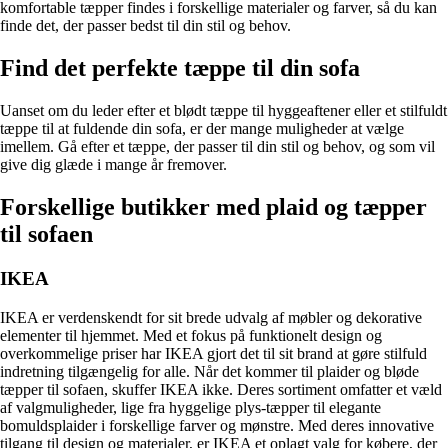
komfortable tæpper findes i forskellige materialer og farver, så du kan
finde det, der passer bedst til din stil og behov.
Find det perfekte tæppe til din sofa
Uanset om du leder efter et blødt tæppe til hyggeaftener eller et stilfuldt
tæppe til at fuldende din sofa, er der mange muligheder at vælge
imellem. Gå efter et tæppe, der passer til din stil og behov, og som vil
give dig glæde i mange år fremover.
Forskellige butikker med plaid og tæpper
til sofaen
IKEA
IKEA er verdenskendt for sit brede udvalg af møbler og dekorative
elementer til hjemmet. Med et fokus på funktionelt design og
overkommelige priser har IKEA gjort det til sit brand at gøre stilfuld
indretning tilgængelig for alle. Når det kommer til plaider og bløde
tæpper til sofaen, skuffer IKEA ikke. Deres sortiment omfatter et væld
af valgmuligheder, lige fra hyggelige plys-tæpper til elegante
bomuldsplaider i forskellige farver og mønstre. Med deres innovative
tilgang til design og materialer, er IKEA et oplagt valg for købere, der