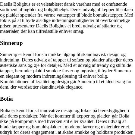
Daells Bolighus er et veletableret dansk varehus med et omfattende
sortiment af møbler og boligtilbehør. Deres udvalg af tæpper til sofaen
og plaider spænder fra varme vattæpper til bløde bomuldstæpper. Med
fokus på at tilbyde alsidige indretningsmuligheder til overkommelige
priser, præsenterer Daells Bolighus et bredt udvalg af stilarter og
materialer, der kan tilfredsstille enhver smag.
Sinnerup
Sinnerup er kendt for sin unikke tilgang til skandinavisk design og
indretning. Deres udvalg af tæpper til sofaen og plaider afspejler deres
æstetiske sans og øje for detaljer. Med et udvalg af trendy og stilfulde
tæpper, herunder plaid i smukke farver og mønstre, tilbyder Sinnerup
en elegant og modern indretningsløsning til enhver bolig.
Kombinationen af kvalitet og design gør Sinnerup til et ideelt valg for
dem, der værdsætter skandinavisk elegance.
Bolia
Bolia er kendt for sit innovative design og fokus på bæredygtighed i
alle deres produkter. Når det kommer til tæpper og plaider, går Bolia
ikke på kompromis med hverken stil eller kvalitet. Deres udvalg af
bløde tæpper og bomuldsplaider i moderne farver og materialer er et
udtryk for deres engagement i at skabe smukke og holdbare produkter.