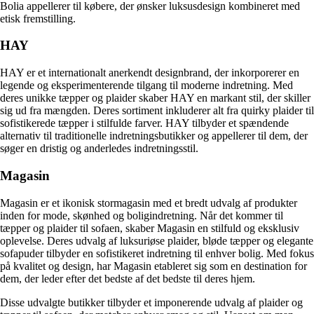
Bolia appellerer til købere, der ønsker luksusdesign kombineret med
etisk fremstilling.
HAY
HAY er et internationalt anerkendt designbrand, der inkorporerer en
legende og eksperimenterende tilgang til moderne indretning. Med
deres unikke tæpper og plaider skaber HAY en markant stil, der skiller
sig ud fra mængden. Deres sortiment inkluderer alt fra quirky plaider til
sofistikerede tæpper i stilfulde farver. HAY tilbyder et spændende
alternativ til traditionelle indretningsbutikker og appellerer til dem, der
søger en dristig og anderledes indretningsstil.
Magasin
Magasin er et ikonisk stormagasin med et bredt udvalg af produkter
inden for mode, skønhed og boligindretning. Når det kommer til
tæpper og plaider til sofaen, skaber Magasin en stilfuld og eksklusiv
oplevelse. Deres udvalg af luksuriøse plaider, bløde tæpper og elegante
sofapuder tilbyder en sofistikeret indretning til enhver bolig. Med fokus
på kvalitet og design, har Magasin etableret sig som en destination for
dem, der leder efter det bedste af det bedste til deres hjem.
Disse udvalgte butikker tilbyder et imponerende udvalg af plaider og