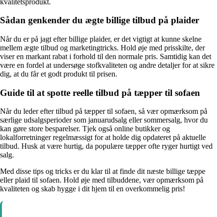
kvalitetsprodukt.
Sådan genkender du ægte billige tilbud på plaider
Når du er på jagt efter billige plaider, er det vigtigt at kunne skelne
mellem ægte tilbud og marketingtricks. Hold øje med prisskilte, der
viser en markant rabat i forhold til den normale pris. Samtidig kan det
være en fordel at undersøge stofkvaliteten og andre detaljer for at sikre
dig, at du får et godt produkt til prisen.
Guide til at spotte reelle tilbud på tæpper til sofaen
Når du leder efter tilbud på tæpper til sofaen, så vær opmærksom på
særlige udsalgsperioder som januarudsalg eller sommersalg, hvor du
kan gøre store besparelser. Tjek også online butikker og
lokalforretninger regelmæssigt for at holde dig opdateret på aktuelle
tilbud. Husk at være hurtig, da populære tæpper ofte ryger hurtigt ved
salg.
Med disse tips og tricks er du klar til at finde dit næste billige tæppe
eller plaid til sofaen. Hold øje med tilbuddene, vær opmærksom på
kvaliteten og skab hygge i dit hjem til en overkommelig pris!