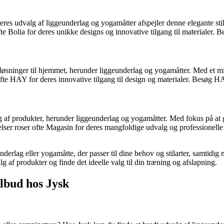
deres udvalg af liggeunderlag og yogamåtter afspejler denne elegante s
fte Bolia for deres unikke designs og innovative tilgang til materialer. B
ninger til hjemmet, herunder liggeunderlag og yogamåtter. Med et min
te HAY for deres innovative tilgang til design og materialer. Besøg HAY 
g af produkter, herunder liggeunderlag og yogamåtter. Med fokus på at
ser roser ofte Magasin for deres mangfoldige udvalg og professionelle
derlag eller yogamåtte, der passer til dine behov og stilarter, samtidi
g af produkter og finde det ideelle valg til din træning og afslapning.
ilbud hos Jysk