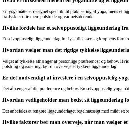
Hvad er forskellen mellem en yogamåtte og et liggeun
En yogamåtte er designet specifikt til praktisering af yoga, mens et l
fra Jysk er ofte mere polstrede og varmeisolerende.
Hvilke fordele har et selvoppusteligt liggeunderlag 
Et selvoppusteligt liggeunderlag fra Jysk tilpasser sig kroppens form 
Hvordan vælger man det rigtige tykkelse liggeunderl
Valget af tykkelse afhænger af personlige præferencer og behov. Hvis 
polstring og isolering, bør du overveje et tykkere liggeunderlag.
Er det nødvendigt at investere i en selvoppustelig yo
Det afhænger af din præference og behov. En selvoppustelig yogamåtte
Hvordan vedligeholder man bedst sit liggeunderlag fo
Det anbefales at rengøre liggeunderlaget regelmæssigt med mildt sæbev
Hvilke faktorer bør man overveje, når man vælger et 