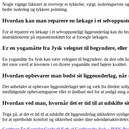
Nogle vigtige faktorer at overveje er tykkelse, vægt, isoleringsevne
bedre isolering og tykkere polstring.
Hvordan kan man reparere en lækage i et selvoppustel
For at reparere en lækage i et selvoppusteligt liggeunderlag kan du br
instruktionerne på reparationskittet for at forsegle lækagen.
Er en yogamåtte fra Jysk velegnet til begyndere, eller
En yogamåtte fra Jysk kan være velegnet til begyndere, da den ofte h
det være værd at investere i en dyrere yogamåtte med højere kvalitet.
Hvordan opbevarer man bedst sit liggeunderlag, når d
Det anbefales at opbevare liggeunderlaget tørt og væk fra direkte soll
medfølgende opbevaringspose eller et åndbart stof for at undgå mug o
Hvordan ved man, hvornår det er tid til at udskifte si
Tegn på, at det er tid til at udskifte dit liggeunderlag inkluderer synlig
for at opretholde komfort og sikkerhed under dine udendørsaktiviteter