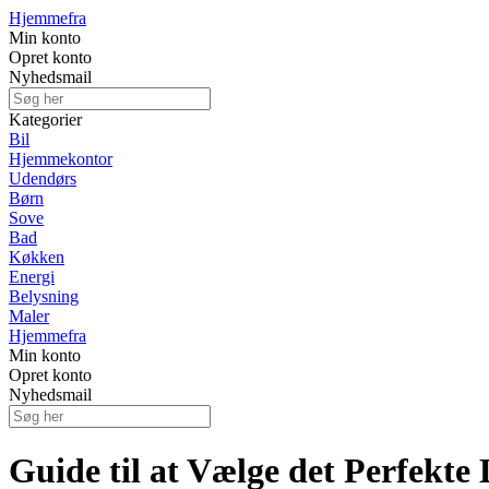
Hjemmefra
Min konto
Opret konto
Nyhedsmail
Kategorier
Bil
Hjemmekontor
Udendørs
Børn
Sove
Bad
Køkken
Energi
Belysning
Maler
Hjemmefra
Min konto
Opret konto
Nyhedsmail
Guide til at Vælge det Perfekt