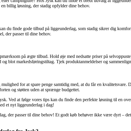
ing eller campingture? Hos Jysk kan du finde et bredt udvalg af liggeund
 en billig løsning, der stadig opfylder dine behov.
kan du finde gode tilbud på liggeunderlag, som stadig sikrer dig komfort
el, der passer til dine behov.
e opmærksom på ægte tilbud. Hold øje med nedsatte priser på selvoppustel
g blot markedsføringstiltag. Tjek produktanmeldelser og sammenlign pris
mulighed for at spare penge samtidig med, at du får en kvalitetsvare. D
orten og støtten uden at sprænge budgettet.
Jysk. Ved at følge vores tips kan du finde den perfekte løsning til en 
d et nyt liggeunderlag i dag!
ag, der passer til dine behov! Et godt køb behøver ikke være dyrt – det h