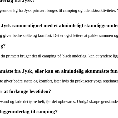
derlag fra Jysk?
iggeunderlag fra Jysk primært bruges til camping og udendørsaktiviteter
fra Jysk sammenlignet med et almindeligt skumliggeunde
og giver bedre støtte og komfort. Det er også lettere at pakke sammen o
ag?
du primært bruger det til camping på blødt underlag, kan et tyndere lig
gamåtte fra Jysk, eller kan en almindelig skummåtte fu
 giver bedre støtte og komfort, især hvis du praktiserer yoga regelmæss
r at forlænge levetiden?
and og lade det tørre helt, før det opbevares. Undgå skarpe genstande 
liggeunderlag til camping?