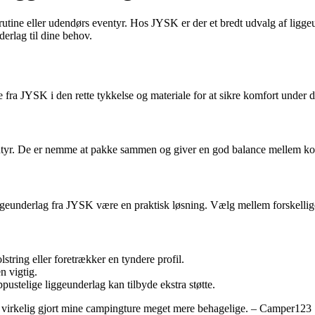
srutine eller udendørs eventyr. Hos JYSK er der et bredt udvalg af ligge
nderlag til dine behov.
ra JYSK i den rette tykkelse og materiale for at sikre komfort under d
ventyr. De er nemme at pakke sammen og giver en god balance mellem k
liggeunderlag fra JYSK være en praktisk løsning. Vælg mellem forskellige
string eller foretrækker en tyndere profil.
n vigtig.
ustelige liggeunderlag kan tilbyde ekstra støtte.
r virkelig gjort mine campingture meget mere behagelige. – Camper123