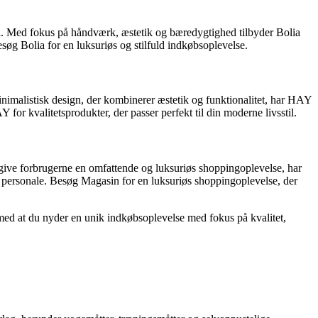
til. Med fokus på håndværk, æstetik og bæredygtighed tilbyder Bolia
esøg Bolia for en luksuriøs og stilfuld indkøbsoplevelse.
imalistisk design, der kombinerer æstetik og funktionalitet, har HAY
for kvalitetsprodukter, der passer perfekt til din moderne livsstil.
 give forbrugerne en omfattende og luksuriøs shoppingoplevelse, har
 personale. Besøg Magasin for en luksuriøs shoppingoplevelse, der
g med at du nyder en unik indkøbsoplevelse med fokus på kvalitet,