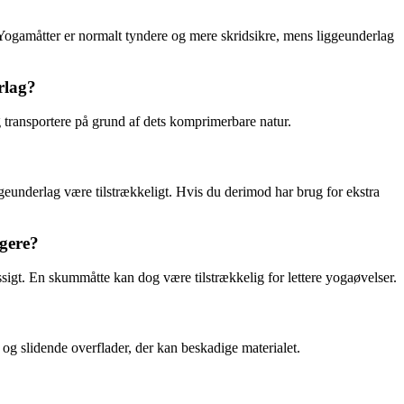
. Yogamåtter er normalt tyndere og mere skridsikre, mens liggeunderlag
rlag?
g transportere på grund af dets komprimerbare natur.
geunderlag være tilstrækkeligt. Hvis du derimod har brug for ekstra
ngere?
igt. En skummåtte kan dog være tilstrækkelig for lettere yogaøvelser.
og slidende overflader, der kan beskadige materialet.