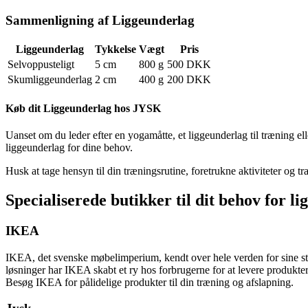
Sammenligning af Liggeunderlag
Liggeunderlag
Tykkelse
Vægt
Pris
Selvoppusteligt
5 cm
800 g
500 DKK
Skumliggeunderlag
2 cm
400 g
200 DKK
Køb dit Liggeunderlag hos JYSK
Uanset om du leder efter en yogamåtte, et liggeunderlag til træning ell
liggeunderlag for dine behov.
Husk at tage hensyn til din træningsrutine, foretrukne aktiviteter og t
Specialiserede butikker til dit behov for 
IKEA
IKEA, det svenske møbelimperium, kendt over hele verden for sine stil
løsninger har IKEA skabt et ry hos forbrugerne for at levere produkt
Besøg IKEA for pålidelige produkter til din træning og afslapning.