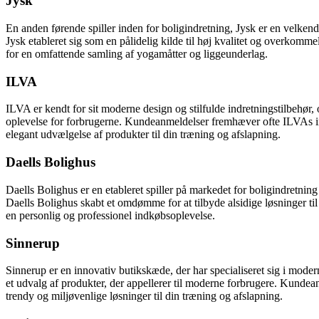
Jysk
En anden førende spiller inden for boligindretning, Jysk er en velkendt
Jysk etableret sig som en pålidelig kilde til høj kvalitet og overkom
for en omfattende samling af yogamåtter og liggeunderlag.
ILVA
ILVA er kendt for sit moderne design og stilfulde indretningstilbehør,
oplevelse for forbrugerne. Kundeanmeldelser fremhæver ofte ILVAs inno
elegant udvælgelse af produkter til din træning og afslapning.
Daells Bolighus
Daells Bolighus er en etableret spiller på markedet for boligindretning
Daells Bolighus skabt et omdømme for at tilbyde alsidige løsninger ti
en personlig og professionel indkøbsoplevelse.
Sinnerup
Sinnerup er en innovativ butikskæde, der har specialiseret sig i mode
et udvalg af produkter, der appellerer til moderne forbrugere. Kunde
trendy og miljøvenlige løsninger til din træning og afslapning.