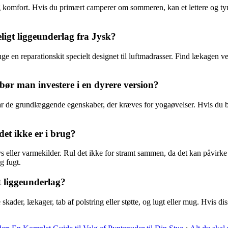
 og komfort. Hvis du primært camperer om sommeren, kan et lettere og t
igt liggeunderlag fra Jysk?
uge en reparationskit specielt designet til luftmadrasser. Find lækagen v
 bør man investere i en dyrere version?
ar de grundlæggende egenskaber, der kræves for yogaøvelser. Hvis du bli
et ikke er i brug?
ys eller varmekilder. Rul det ikke for stramt sammen, da det kan påvirk
g fugt.
t liggeunderlag?
e skader, lækager, tab af polstring eller støtte, og lugt eller mug. Hvis di
.