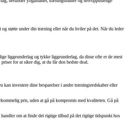
erlag, herunder yogamåtter, træningsmåtter og selvoppustelige
 og støtte under din træning eller når du hviler på det. Når du leder
ige liggeunderlag og tykke liggeunderlag, da disse ofte er de mest
er for at sikre dig, at du får den bedste deal.
u kan investere dine besparelser i andre træningsredskaber eller
overkommelig pris, uden at gå på kompromis med kvaliteten. Gå på
andler om at finde det rigtige tilbud på det rigtige tidspunkt hos