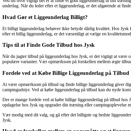
Ved du hvor vigtigt det er at finde et godt liggeunderlag til din træn
underlag. Når du leder efter et liggeunderlag, er det afgørende at finde
Hvad Gør et Liggeunderlag Billigt?
Et billigt liggeunderlag behøver ikke betyde dårlig kvalitet. Hos Jysk 
efter et billig liggeunderlag, er det væsentligt at vælge en kvalitetsmod
Tips til at Finde Gode Tilbud hos Jysk
Når du jagter tilbud på liggeunderlag hos Jysk, er det vigtigt at vær
populære varianter. Vær opmærksom på forskellen mellem ægte tilbud o
Fordele ved at Købe Billige Liggeunderlag på Tilbud
At være opmærksom på tilbud og finde billige liggeunderlag giver dig 
campingudstyr. Ved at købe liggeunderlag på tilbud kan du nyde komf
Der er mange fordele ved at købe billige liggeunderlag på tilbud hos 
opdagelse hos Jysk og opgrader din træning eller campingoplevelse me
Vær modig med dit valg, og gå efter det billigste og bedste liggeunderl
Jysk.