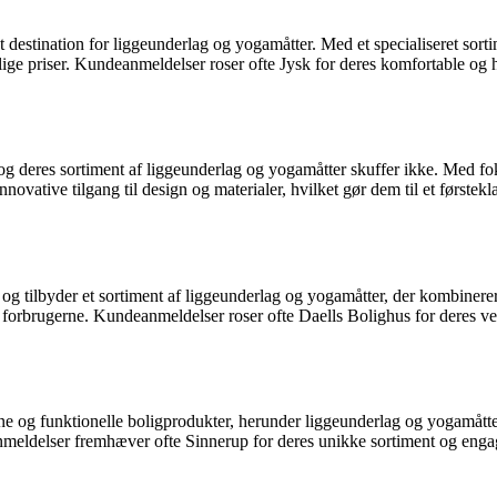
 destination for liggeunderlag og yogamåtter. Med et specialiseret sorti
melige priser. Kundeanmeldelser roser ofte Jysk for deres komfortable 
 og deres sortiment af liggeunderlag og yogamåtter skuffer ikke. Med fo
vative tilgang til design og materialer, hvilket gør dem til et førstek
 og tilbyder et sortiment af liggeunderlag og yogamåtter, der kombinerer
l forbrugerne. Kundeanmeldelser roser ofte Daells Bolighus for deres v
rne og funktionelle boligprodukter, herunder liggeunderlag og yogamått
anmeldelser fremhæver ofte Sinnerup for deres unikke sortiment og eng