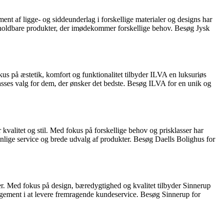
ment af ligge- og siddeunderlag i forskellige materialer og designs har
og holdbare produkter, der imødekommer forskellige behov. Besøg Jysk
kus på æstetik, komfort og funktionalitet tilbyder ILVA en luksuriøs
lasses valg for dem, der ønsker det bedste. Besøg ILVA for en unik og
 kvalitet og stil. Med fokus på forskellige behov og prisklasser har
enlige service og brede udvalg af produkter. Besøg Daells Bolighus for
er. Med fokus på design, bæredygtighed og kvalitet tilbyder Sinnerup
agement i at levere fremragende kundeservice. Besøg Sinnerup for