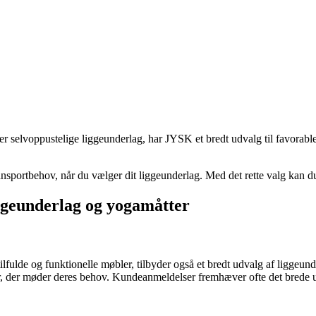
er selvoppustelige liggeunderlag, har JYSK et bredt udvalg til favorable p
ransportbehov, når du vælger dit liggeunderlag. Med det rette valg kan du
liggeunderlag og yogamåtter
fulde og funktionelle møbler, tilbyder også et bredt udvalg af liggeund
er, der møder deres behov. Kundeanmeldelser fremhæver ofte det brede 