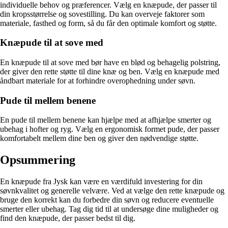
individuelle behov og præferencer. Vælg en knæpude, der passer til
din kropsstørrelse og sovestilling. Du kan overveje faktorer som
materiale, fasthed og form, så du får den optimale komfort og støtte.
Knæpude til at sove med
En knæpude til at sove med bør have en blød og behagelig polstring,
der giver den rette støtte til dine knæ og ben. Vælg en knæpude med
åndbart materiale for at forhindre overophedning under søvn.
Pude til mellem benene
En pude til mellem benene kan hjælpe med at afhjælpe smerter og
ubehag i hofter og ryg. Vælg en ergonomisk formet pude, der passer
komfortabelt mellem dine ben og giver den nødvendige støtte.
Opsummering
En knæpude fra Jysk kan være en værdifuld investering for din
søvnkvalitet og generelle velvære. Ved at vælge den rette knæpude og
bruge den korrekt kan du forbedre din søvn og reducere eventuelle
smerter eller ubehag. Tag dig tid til at undersøge dine muligheder og
find den knæpude, der passer bedst til dig.