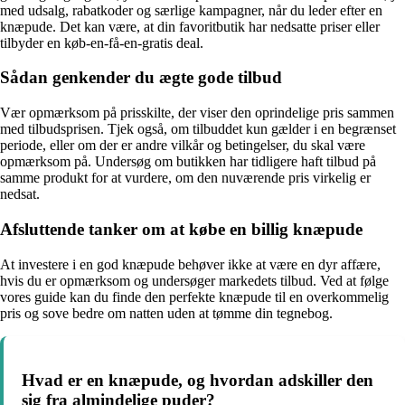
med udsalg, rabatkoder og særlige kampagner, når du leder efter en
knæpude. Det kan være, at din favoritbutik har nedsatte priser eller
tilbyder en køb-en-få-en-gratis deal.
Sådan genkender du ægte gode tilbud
Vær opmærksom på prisskilte, der viser den oprindelige pris sammen
med tilbudsprisen. Tjek også, om tilbuddet kun gælder i en begrænset
periode, eller om der er andre vilkår og betingelser, du skal være
opmærksom på. Undersøg om butikken har tidligere haft tilbud på
samme produkt for at vurdere, om den nuværende pris virkelig er
nedsat.
Afsluttende tanker om at købe en billig knæpude
At investere i en god knæpude behøver ikke at være en dyr affære,
hvis du er opmærksom og undersøger markedets tilbud. Ved at følge
vores guide kan du finde den perfekte knæpude til en overkommelig
pris og sove bedre om natten uden at tømme din tegnebog.
Hvad er en knæpude, og hvordan adskiller den
sig fra almindelige puder?