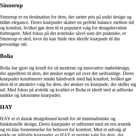
Sinnerup
Sinnerup er en destination for dem, der sætter pris på unikt design og
tidløs elegance. Deres knæpuder skaber en perfekt balance mellem stil
og komfort, hvilket gør dem til et populært valg for designbevidste
forbrugere. Med fokus på det æstetiske såvel som det praktiske, er
Sinnerup et sted, hvor du kan finde den ideelle knæpude til din
personlige stil.
Bolia
Bolia har gjort sig kendt for sit moderne og innovative møbeldesign,
der appellerer til dem, der ønsker noget ud over det sædvanlige. Deres
knæpuder kombinerer smukt håndværk med høj komfort, hvilket gør
dem til et attraktivt valg for dem, der ønsker en knæpude, der skiller sig
ud. Med fokus på æstetik og kvalitet er Bolia et ideelt sted at udforske
unikke og luksuriøse knæpuder.
HAY
HAY er et dansk designbrand kendt for sit minimalistiske og
funktionelle design. Deres knæpuder er udformet med en ren æstetik
og en klar fornemmelse for behovet for komfort. Med et udvalg af
enkle og stilfulde knæpuder, er HAY et perfekt valg for dem, der