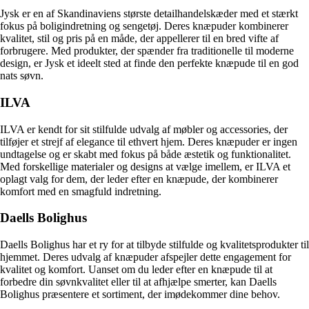
Jysk er en af Skandinaviens største detailhandelskæder med et stærkt
fokus på boligindretning og sengetøj. Deres knæpuder kombinerer
kvalitet, stil og pris på en måde, der appellerer til en bred vifte af
forbrugere. Med produkter, der spænder fra traditionelle til moderne
design, er Jysk et ideelt sted at finde den perfekte knæpude til en god
nats søvn.
ILVA
ILVA er kendt for sit stilfulde udvalg af møbler og accessories, der
tilføjer et strejf af elegance til ethvert hjem. Deres knæpuder er ingen
undtagelse og er skabt med fokus på både æstetik og funktionalitet.
Med forskellige materialer og designs at vælge imellem, er ILVA et
oplagt valg for dem, der leder efter en knæpude, der kombinerer
komfort med en smagfuld indretning.
Daells Bolighus
Daells Bolighus har et ry for at tilbyde stilfulde og kvalitetsprodukter til
hjemmet. Deres udvalg af knæpuder afspejler dette engagement for
kvalitet og komfort. Uanset om du leder efter en knæpude til at
forbedre din søvnkvalitet eller til at afhjælpe smerter, kan Daells
Bolighus præsentere et sortiment, der imødekommer dine behov.