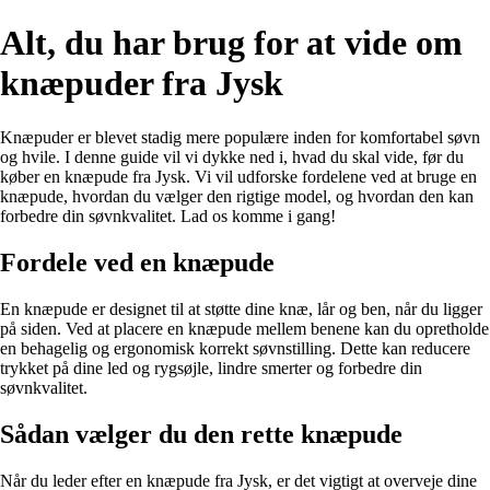
Alt, du har brug for at vide om
knæpuder fra Jysk
Knæpuder er blevet stadig mere populære inden for komfortabel søvn
og hvile. I denne guide vil vi dykke ned i, hvad du skal vide, før du
køber en knæpude fra Jysk. Vi vil udforske fordelene ved at bruge en
knæpude, hvordan du vælger den rigtige model, og hvordan den kan
forbedre din søvnkvalitet. Lad os komme i gang!
Fordele ved en knæpude
En knæpude er designet til at støtte dine knæ, lår og ben, når du ligger
på siden. Ved at placere en knæpude mellem benene kan du opretholde
en behagelig og ergonomisk korrekt søvnstilling. Dette kan reducere
trykket på dine led og rygsøjle, lindre smerter og forbedre din
søvnkvalitet.
Sådan vælger du den rette knæpude
Når du leder efter en knæpude fra Jysk, er det vigtigt at overveje dine