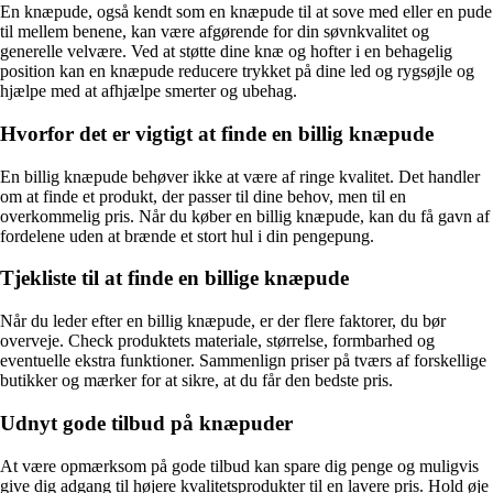
En knæpude, også kendt som en knæpude til at sove med eller en pude
til mellem benene, kan være afgørende for din søvnkvalitet og
generelle velvære. Ved at støtte dine knæ og hofter i en behagelig
position kan en knæpude reducere trykket på dine led og rygsøjle og
hjælpe med at afhjælpe smerter og ubehag.
Hvorfor det er vigtigt at finde en billig knæpude
En billig knæpude behøver ikke at være af ringe kvalitet. Det handler
om at finde et produkt, der passer til dine behov, men til en
overkommelig pris. Når du køber en billig knæpude, kan du få gavn af
fordelene uden at brænde et stort hul i din pengepung.
Tjekliste til at finde en billige knæpude
Når du leder efter en billig knæpude, er der flere faktorer, du bør
overveje. Check produktets materiale, størrelse, formbarhed og
eventuelle ekstra funktioner. Sammenlign priser på tværs af forskellige
butikker og mærker for at sikre, at du får den bedste pris.
Udnyt gode tilbud på knæpuder
At være opmærksom på gode tilbud kan spare dig penge og muligvis
give dig adgang til højere kvalitetsprodukter til en lavere pris. Hold øje