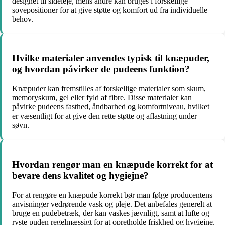
designet til sideleje, mens andre kan bruges i forskellige
sovepositioner for at give støtte og komfort ud fra individuelle
behov.
Hvilke materialer anvendes typisk til knæpuder,
og hvordan påvirker de pudeens funktion?
Knæpuder kan fremstilles af forskellige materialer som skum,
memoryskum, gel eller fyld af fibre. Disse materialer kan
påvirke pudeens fasthed, åndbarhed og komfortniveau, hvilket
er væsentligt for at give den rette støtte og aflastning under
søvn.
Hvordan rengør man en knæpude korrekt for at
bevare dens kvalitet og hygiejne?
For at rengøre en knæpude korrekt bør man følge producentens
anvisninger vedrørende vask og pleje. Det anbefales generelt at
bruge en pudebetræk, der kan vaskes jævnligt, samt at lufte og
ryste puden regelmæssigt for at opretholde friskhed og hygiejne.