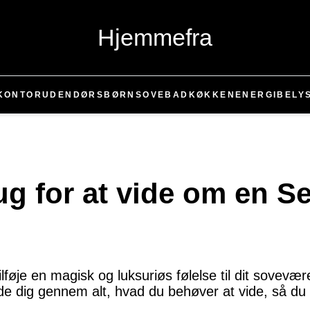
Hjemmefra
KONTOR
UDENDØRS
BØRN
SOVE
BAD
KØKKEN
ENERGI
BELY
rug for at vide om en 
føje en magisk og luksuriøs følelse til dit sovevær
 guide dig gennem alt, hvad du behøver at vide, så du