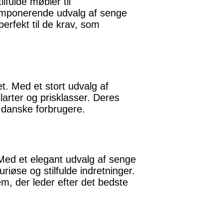
fulde møbler til
t imponerende udvalg af senge
erfekt til de krav, som
t. Med et stort udvalg af
larter og prisklasser. Deres
t danske forbrugere.
 Med et elegant udvalg af senge
iøse og stilfulde indretninger.
em, der leder efter det bedste