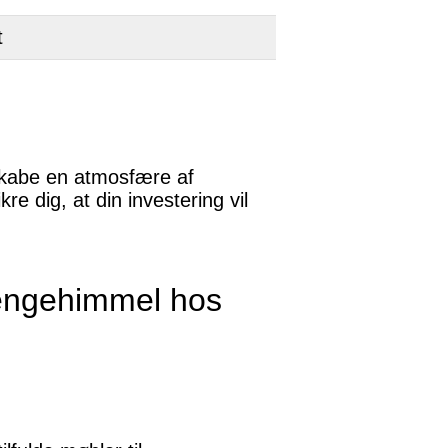
t
 skabe en atmosfære af
e dig, at din investering vil
sengehimmel hos