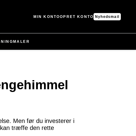
MIN KONTO
OPRET KONTO
Nyhedsmail
SNING
MALER
Sengehimmel
else. Men før du investerer i
 kan træffe den rette