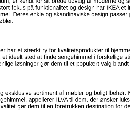
m, er kendt for sit brede udvalg af moderne og stil
tort fokus på funktionalitet og design har IKEA e
mel. Deres enkle og skandinaviske design passer p
øbler.
r har et stærkt ry for kvalitetsprodukter til hjemme
t ideelt sted at finde sengehimmel i forskellige sti
venlige løsninger gør dem til et populært valg bland
g eksklusive sortiment af møbler og boligtilbehør.
ehimmel, appellerer ILVA til dem, der ønsker luksur
alitet gør dem til en foretrukken destination for d