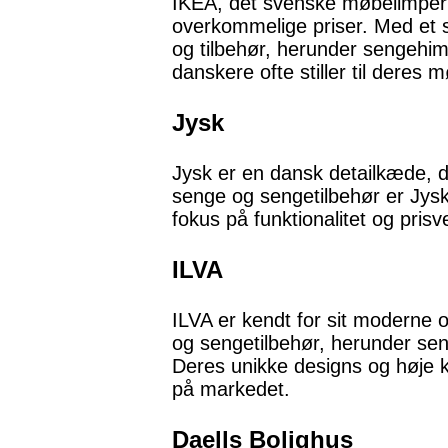
IKEA, det svenske møbelimperiu
overkommelige priser. Med et s
og tilbehør, herunder sengehim
danskere ofte stiller til deres m
Jysk
Jysk er en dansk detailkæde, de
senge og sengetilbehør er Jysk e
fokus på funktionalitet og pris
ILVA
ILVA er kendt for sit moderne o
og sengetilbehør, herunder seng
Deres unikke designs og høje kv
på markedet.
Daells Bolighus