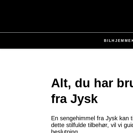
BIL
HJEMME
Alt, du har b
fra Jysk
En sengehimmel fra Jysk kan til
dette stilfulde tilbehør, vil vi
beslutning.